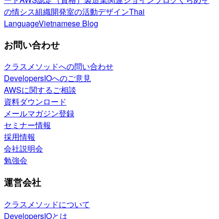
の情シス
組織開発室の活動
デザイン
Thai
Language
Vietnamese Blog
お問い合わせ
クラスメソッドへの問い合わせ
DevelopersIOへのご意見
AWSに関するご相談
資料ダウンロード
メールマガジン登録
セミナー情報
採用情報
会社説明会
勉強会
運営会社
クラスメソッドについて
DevelopersIOとは