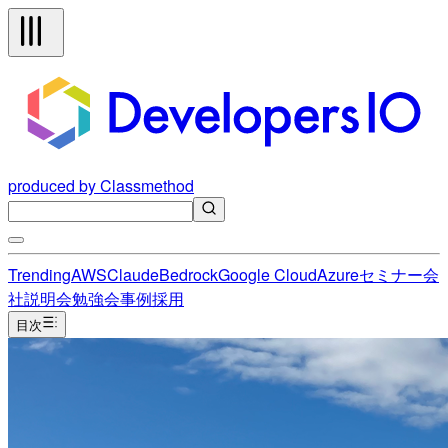
produced by Classmethod
Trending
AWS
Claude
Bedrock
Google Cloud
Azure
セミナー
会
社説明会
勉強会
事例
採用
目次