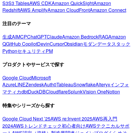
S3
S3 Tables
AWS CDK
Amazon QuickSight
Amazon
Redshift
AWS Amplify
Amazon CloudFront
Amazon Connect
注目のテーマ
生成AI
MCP
ChatGPT
Claude
Amazon Bedrock
RAG
Amazon
Q
GitHub Copilot
Devin
Cursor
Obsidian
モダンデータスタック
Python
セキュリティ
PM
プロダクトやサービスで探す
Google Cloud
Microsoft
Azure
LINE
Zendesk
Auth0
Tableau
Snowflake
Alteryx
インフォ
マティカ
dbt
DuckDB
Cloudflare
Splunk
Vision One
Notion
特集やシリーズから探す
Google Cloud Next ’25
AWS re:Invent 2025
AWS再入門
2024
AWSトレンドチェック
初心者向け
AWSテクニカルサポ
ート
AWS認定（資格）
製造業関連
ジョインブログ
くらめそ