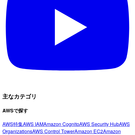
主なカテゴリ
AWSで探す
AWS特集
AWS IAM
Amazon Cognito
AWS Security Hub
AWS
Organizations
AWS Control Tower
Amazon EC2
Amazon