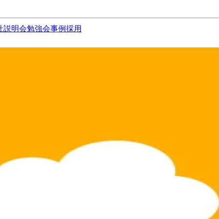
社説明会
勉強会
事例
採用