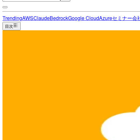
Trending
AWS
Claude
Bedrock
Google Cloud
Azure
セミナー
会
目次