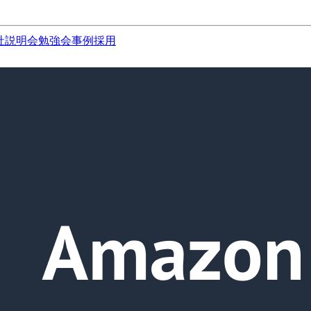
社説明会
勉強会
事例
採用