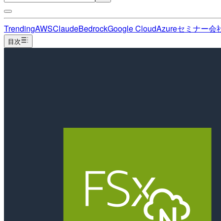
Trending
AWS
Claude
Bedrock
Google Cloud
Azure
セミナー
会
目次