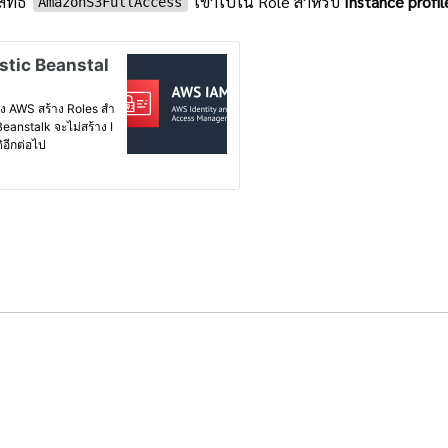
ิทธิ์
เข้าไปใน Role สำหรับ
Instance profil
AmazonS3FullAccess