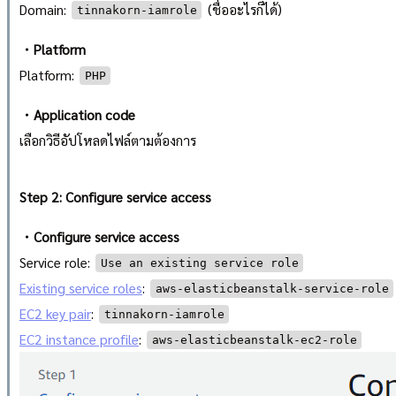
Domain:
(ชื่ออะไรก็ได้)
tinnakorn-iamrole
・Platform
Platform:
PHP
・Application code
เลือกวิธีอัปโหลดไฟล์ตามต้องการ
Step 2: Configure service access
・Configure service access
Service role:
Use an existing service role
Existing service roles
:
aws-elasticbeanstalk-service-role
EC2 key pair
:
tinnakorn-iamrole
EC2 instance profile
:
aws-elasticbeanstalk-ec2-role