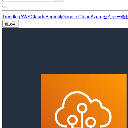
Trending
AWS
Claude
Bedrock
Google Cloud
Azure
セミナー
会
目次