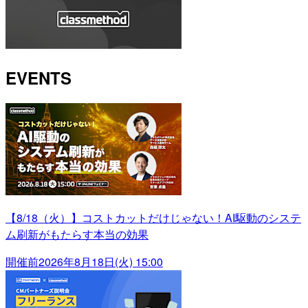
EVENTS
【8/18（火）】コストカットだけじゃない！AI駆動のシステ
ム刷新がもたらす本当の効果
開催前
2026年8月18日(火) 15:00