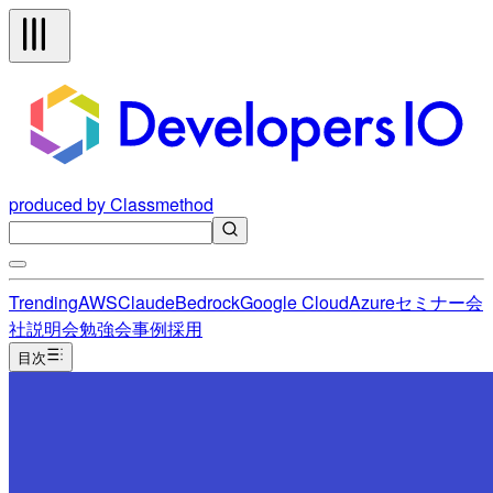
produced by Classmethod
Trending
AWS
Claude
Bedrock
Google Cloud
Azure
セミナー
会
社説明会
勉強会
事例
採用
目次