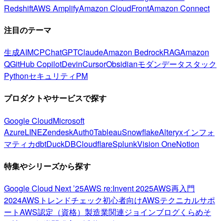
Redshift
AWS Amplify
Amazon CloudFront
Amazon Connect
注目のテーマ
生成AI
MCP
ChatGPT
Claude
Amazon Bedrock
RAG
Amazon
Q
GitHub Copilot
Devin
Cursor
Obsidian
モダンデータスタック
Python
セキュリティ
PM
プロダクトやサービスで探す
Google Cloud
Microsoft
Azure
LINE
Zendesk
Auth0
Tableau
Snowflake
Alteryx
インフォ
マティカ
dbt
DuckDB
Cloudflare
Splunk
Vision One
Notion
特集やシリーズから探す
Google Cloud Next ’25
AWS re:Invent 2025
AWS再入門
2024
AWSトレンドチェック
初心者向け
AWSテクニカルサポ
ート
AWS認定（資格）
製造業関連
ジョインブログ
くらめそ