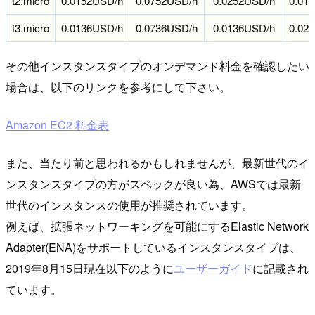
t2.micro
0.0152USD/h
0.0752USD/h
0.0252USD/h
0.01
t3.micro
0.0136USD/h
0.0736USD/h
0.0136USD/h
0.02
その他インスタンスタイプのオンデマンド料金を確認したい
場合は、以下のリンクを参考にして下さい。
Amazon EC2 料金表
また、当たり前と思われるかもしれませんが、最新世代のイ
ンスタンスタイプの方がスペックが良い為、AWSでは最新
世代のインスタンスの使用が推奨されています。
例えば、拡張ネットワーキングを可能にするElastic Network
Adapter(ENA)をサポートしているインスタンスタイプは、
2019年8月15日現在以下のように
ユーザーガイド
に記載され
ています。