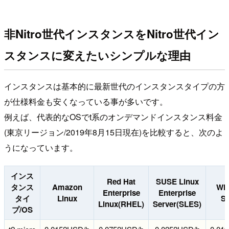
非Nitro世代インスタンスをNitro世代イン
スタンスに変えたいシンプルな理由
インスタンスは基本的に最新世代のインスタンスタイプの方
が仕様料金も安くなっている事が多いです。
例えば、代表的なOSでt系のオンデマンドインスタンス料金
(東京リージョン/2019年8月15日現在)を比較すると、次のよ
うになっています。
インス
Red Hat
SUSE Linux
タンス
Amazon
Wi
Enterprise
Enterprise
タイ
Linux
Se
Linux(RHEL)
Server(SLES)
プ/OS