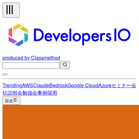
produced by Classmethod
Trending
AWS
Claude
Bedrock
Google Cloud
Azure
セミナー
会
社説明会
勉強会
事例
採用
目次