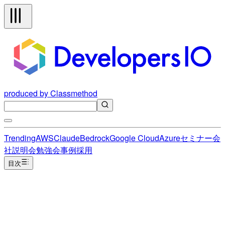
produced by Classmethod
Trending
AWS
Claude
Bedrock
Google Cloud
Azure
セミナー
会
社説明会
勉強会
事例
採用
目次