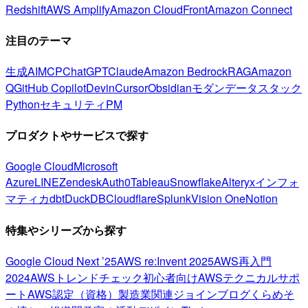
Redshift
AWS Amplify
Amazon CloudFront
Amazon Connect
注目のテーマ
生成AI
MCP
ChatGPT
Claude
Amazon Bedrock
RAG
Amazon
Q
GitHub Copilot
Devin
Cursor
Obsidian
モダンデータスタック
Python
セキュリティ
PM
プロダクトやサービスで探す
Google Cloud
Microsoft
Azure
LINE
Zendesk
Auth0
Tableau
Snowflake
Alteryx
インフォ
マティカ
dbt
DuckDB
Cloudflare
Splunk
Vision One
Notion
特集やシリーズから探す
Google Cloud Next ’25
AWS re:Invent 2025
AWS再入門
2024
AWSトレンドチェック
初心者向け
AWSテクニカルサポ
ート
AWS認定（資格）
製造業関連
ジョインブログ
くらめそ