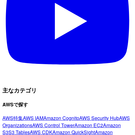
主なカテゴリ
AWSで探す
AWS特集
AWS IAM
Amazon Cognito
AWS Security Hub
AWS
Organizations
AWS Control Tower
Amazon EC2
Amazon
S3
S3 Tables
AWS CDK
Amazon QuickSight
Amazon