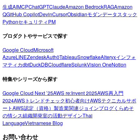
生成AI
MCP
ChatGPT
Claude
Amazon Bedrock
RAG
Amazon
Q
GitHub Copilot
Devin
Cursor
Obsidian
モダンデータスタック
Python
セキュリティ
PM
プロダクトやサービスで探す
Google Cloud
Microsoft
Azure
LINE
Zendesk
Auth0
Tableau
Snowflake
Alteryx
インフォ
マティカ
dbt
DuckDB
Cloudflare
Splunk
Vision One
Notion
特集やシリーズから探す
Google Cloud Next ’25
AWS re:Invent 2025
AWS再入門
2024
AWSトレンドチェック
初心者向け
AWSテクニカルサポ
ート
AWS認定（資格）
製造業関連
ジョインブログ
くらめそ
の情シス
組織開発室の活動
デザイン
Thai
Language
Vietnamese Blog
お問い合わせ