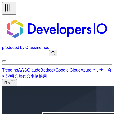
produced by Classmethod
Trending
AWS
Claude
Bedrock
Google Cloud
Azure
セミナー
会
社説明会
勉強会
事例
採用
目次