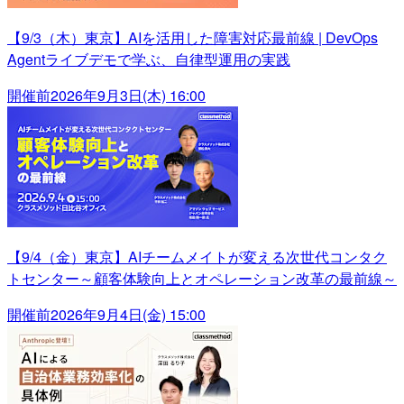
【9/3（木）東京】AIを活用した障害対応最前線 | DevOps
Agentライブデモで学ぶ、自律型運用の実践
開催前
2026年9月3日(木) 16:00
【9/4（金）東京】AIチームメイトが変える次世代コンタク
トセンター～顧客体験向上とオペレーション改革の最前線～
開催前
2026年9月4日(金) 15:00