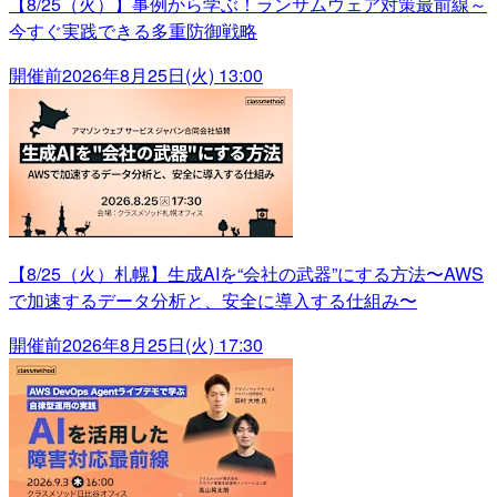
【8/25（火）】事例から学ぶ！ランサムウェア対策最前線～
今すぐ実践できる多重防御戦略
開催前
2026年8月25日(火) 13:00
【8/25（火）札幌】生成AIを“会社の武器”にする方法〜AWS
で加速するデータ分析と、安全に導入する仕組み〜
開催前
2026年8月25日(火) 17:30