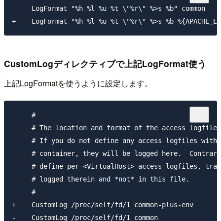
     LogFormat "%h %l %u %t \"%r\" %>s %b" common

CustomLogディレクティブで上記LogFormat使う
上記LogFormatを使うように設定します。
     #

     # The location and format of the access logfile 
     # If you do not define any access logfiles withi
     # container, they will be logged here.  Contrari
     # define per-<VirtualHost> access logfiles, tran
     # logged therein and *not* in this file.

     #

+    CustomLog /proc/self/fd/1 common-plus-env

-    CustomLog /proc/self/fd/1 common
