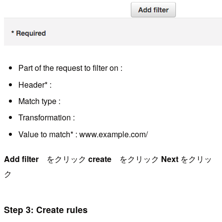
Part of the request to filter on :
Header* :
Match type :
Transformation :
Value to match* : www.example.com/
Add filter
をクリック
create
をクリック
Next
をクリッ
ク
Step 3: Create rules