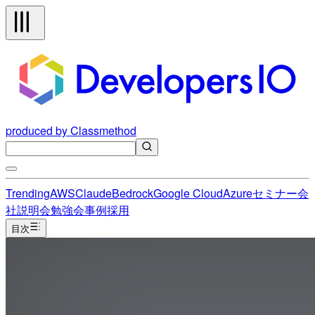
produced by Classmethod
Trending
AWS
Claude
Bedrock
Google Cloud
Azure
セミナー
会
社説明会
勉強会
事例
採用
目次