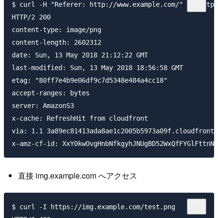
$ curl -H "Referer: http://www.example.com/" -I https
HTTP/2 200

content-type: image/png

content-length: 2602312

date: Sun, 13 May 2018 21:12:22 GMT

last-modified: Sun, 13 May 2018 18:56:58 GMT

etag: "80ff7e4b9e06df9c7d5348e484a4cc18"

accept-ranges: bytes

server: AmazonS3

x-cache: RefreshHit from cloudfront

via: 1.1 3a89ec81413ada8ae1c2005b5973a09f.cloudfront.
直接 img.example.com へアクセス
$ curl -I https://img.example.com/test.png
