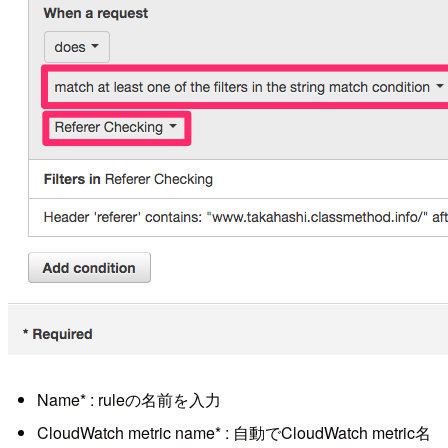
Name* : ruleの名前を入力
CloudWatch metric name* : 自動でCloudWatch metric名