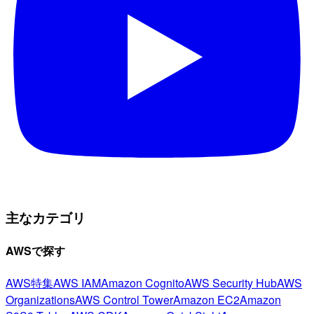
主なカテゴリ
AWSで探す
AWS特集
AWS IAM
Amazon Cognito
AWS Security Hub
AWS
Organizations
AWS Control Tower
Amazon EC2
Amazon