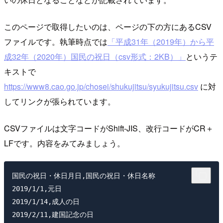
このページで取得したいのは、ページの下の方にあるCSV
ファイルです。執筆時点では
「平成31年（2019年）から平
成32年（2020年）国民の祝日（csv形式：2KB）」
というテ
キストで
https://www8.cao.go.jp/chosei/shukujitsu/syukujitsu.csv
に対
してリンクが張られています。
CSVファイルは文字コードがShift-JIS、改行コードがCR＋
LFです。内容をみてみましょう。
国民の祝日・休日月日,国民の祝日・休日名称

2019/1/1,元日

2019/1/14,成人の日

2019/2/11,建国記念の日
