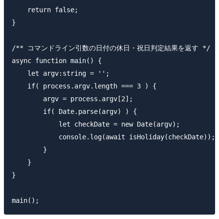
    return false;

}

/** コマンドライン引数の日付の休日・祝日判定結果を返す */

async function main() {

    let argv:string = '';

    if( process.argv.length === 3 ) {

        argv = process.argv[2];

        if( Date.parse(argv) ) {

            let checkDate = new Date(argv);

            console.log(await isHoliday(checkDate));

        }

    }

}
