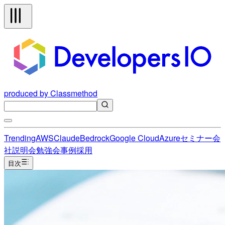
produced by Classmethod
Trending
AWS
Claude
Bedrock
Google Cloud
Azure
セミナー
会
社説明会
勉強会
事例
採用
目次