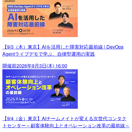
【9/3（木）東京】AIを活用した障害対応最前線 | DevOps
Agentライブデモで学ぶ、自律型運用の実践
開催前
2026年9月3日(木) 16:00
【9/4（金）東京】AIチームメイトが変える次世代コンタク
トセンター～顧客体験向上とオペレーション改革の最前線～