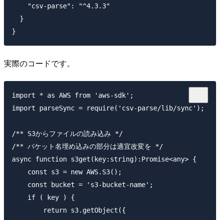
    "csv-parse": "^4.3.3"

  }

実際のコードです。
import * as AWS from 'aws-sdk';

import parseSync = require('csv-parse/lib/sync');

/** S3からファイルの読み込み */

/** バケット名埋め込みの部分は適宜改変を */

async function s3get(key:string):Promise<any> {

    const s3 = new AWS.S3();

    const bucket = 's3-bucket-name';

    if ( key ) {

        return s3.getObject({
