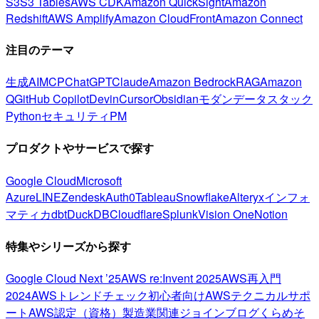
S3
S3 Tables
AWS CDK
Amazon QuickSight
Amazon
Redshift
AWS Amplify
Amazon CloudFront
Amazon Connect
注目のテーマ
生成AI
MCP
ChatGPT
Claude
Amazon Bedrock
RAG
Amazon
Q
GitHub Copilot
Devin
Cursor
Obsidian
モダンデータスタック
Python
セキュリティ
PM
プロダクトやサービスで探す
Google Cloud
Microsoft
Azure
LINE
Zendesk
Auth0
Tableau
Snowflake
Alteryx
インフォ
マティカ
dbt
DuckDB
Cloudflare
Splunk
Vision One
Notion
特集やシリーズから探す
Google Cloud Next ’25
AWS re:Invent 2025
AWS再入門
2024
AWSトレンドチェック
初心者向け
AWSテクニカルサポ
ート
AWS認定（資格）
製造業関連
ジョインブログ
くらめそ