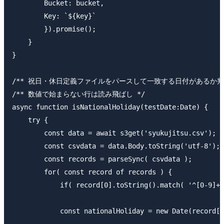
        Bucket: bucket,

        Key: `${key}`

        }).promise();

    }

}

/** 祝日・休日定義ファイルをパースして一致する日付があるか判定
/** 数値で始まらない行は読み飛ばし */

async function isNationalHoliday(testDate:Date) {

    try {

        const data = await s3get('syukujitsu.csv');

        const csvdata = data.Body.toString('utf-8');

        const records = parseSync( csvdata );

        for( const record of records ) {

            if( record[0].toString().match( '^[0-9]+'
            const nationalHoliday = new Date(record[0