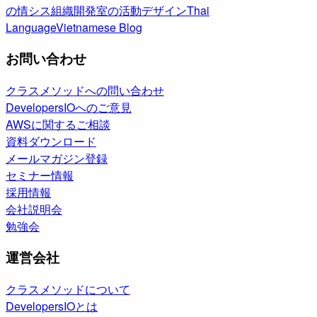
の情シス
組織開発室の活動
デザイン
Thai
Language
Vietnamese Blog
お問い合わせ
クラスメソッドへの問い合わせ
DevelopersIOへのご意見
AWSに関するご相談
資料ダウンロード
メールマガジン登録
セミナー情報
採用情報
会社説明会
勉強会
運営会社
クラスメソッドについて
DevelopersIOとは