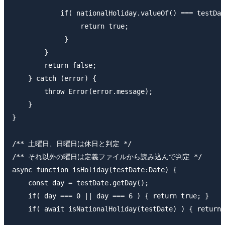
            if( nationalHoliday.valueOf() === testDat
                 return true;

             }

        }

        return false;

    } catch (error) {

        throw Error(error.message);

    }

}

/** 土曜日、日曜日は休日と判定 */

/** それ以外の曜日は定義ファイルから読み込んで判定 */

async function isHoliday(testDate:Date) {

    const day = testDate.getDay();

    if( day === 0 || day === 6 ) { return true; }

    if( await isNationalHoliday(testDate) ) { return 