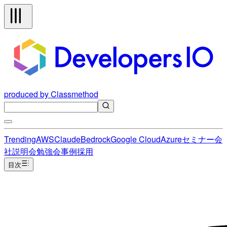
produced by Classmethod
Trending
AWS
Claude
Bedrock
Google Cloud
Azure
セミナー
会
社説明会
勉強会
事例
採用
目次