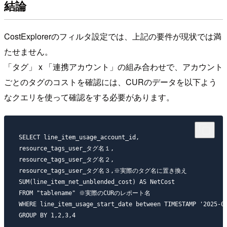
結論
CostExplorerのフィルタ設定では、上記の要件が現状では満
たせません。
「タグ」 x 「連携アカウント」の組み合わせで、アカウント
ごとのタグのコストを確認には、CURのデータを以下よう
なクエリを使って確認をする必要があります。
SELECT line_item_usage_account_id, 

resource_tags_user_タグ名１, 

resource_tags_user_タグ名２, 

resource_tags_user_タグ名３,※実際のタグ名に置き換え 

SUM(line_item_net_unblended_cost) AS NetCost

FROM "tablename" ※実際のCURのレポート名

WHERE line_item_usage_start_date between TIMESTAMP '202