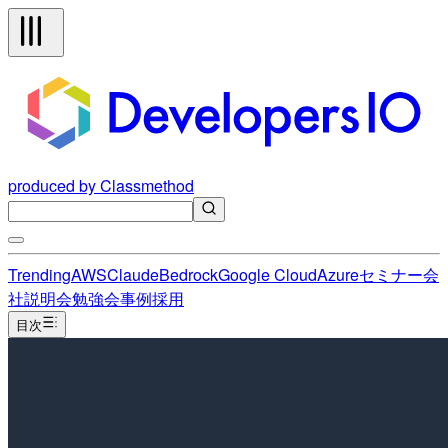
produced by Classmethod
Trending
AWS
Claude
Bedrock
Google Cloud
Azure
セミナー
会
社説明会
勉強会
事例
採用
目次