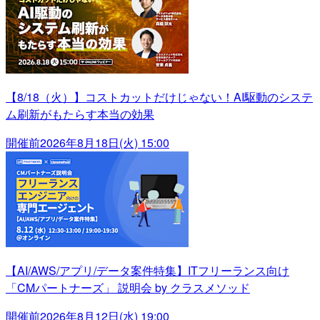
【8/18（火）】コストカットだけじゃない！AI駆動のシステ
ム刷新がもたらす本当の効果
開催前
2026年8月18日(火) 15:00
【AI/AWS/アプリ/データ案件特集】ITフリーランス向け
「CMパートナーズ」 説明会 by クラスメソッド
開催前
2026年8月12日(水) 19:00