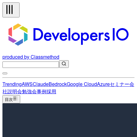
produced by Classmethod
Trending
AWS
Claude
Bedrock
Google Cloud
Azure
セミナー
会
社説明会
勉強会
事例
採用
目次