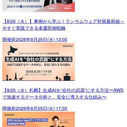
【8/25（火）】事例から学ぶ！ランサムウェア対策最前線～
今すぐ実践できる多重防御戦略
開催前
2026年8月25日(火) 13:00
【8/25（火）札幌】生成AIを“会社の武器”にする方法〜AWS
で加速するデータ分析と、安全に導入する仕組み〜
開催前
2026年8月25日(火) 17:30