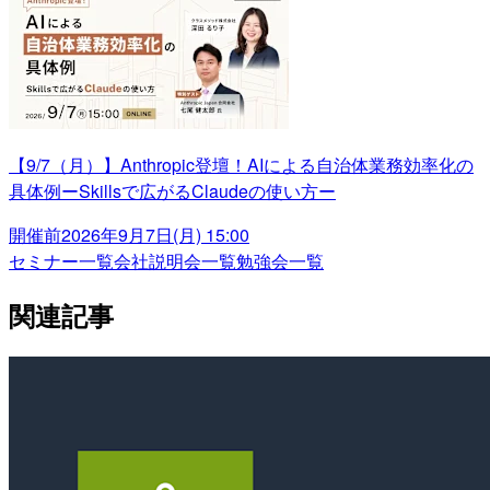
【9/7（月）】Anthropic登壇！AIによる自治体業務効率化の
具体例ーSkillsで広がるClaudeの使い方ー
開催前
2026年9月7日(月) 15:00
セミナー一覧
会社説明会一覧
勉強会一覧
関連記事