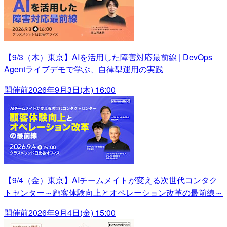
【9/3（木）東京】AIを活用した障害対応最前線 | DevOps
Agentライブデモで学ぶ、自律型運用の実践
開催前
2026年9月3日(木) 16:00
【9/4（金）東京】AIチームメイトが変える次世代コンタク
トセンター～顧客体験向上とオペレーション改革の最前線～
開催前
2026年9月4日(金) 15:00