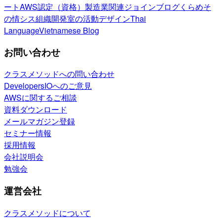
ート
AWS認定（資格）
製造業関連
ジョインブログ
くらめそ
の情シス
組織開発室の活動
デザイン
Thai
Language
Vietnamese Blog
お問い合わせ
クラスメソッドへの問い合わせ
DevelopersIOへのご意見
AWSに関するご相談
資料ダウンロード
メールマガジン登録
セミナー情報
採用情報
会社説明会
勉強会
運営会社
クラスメソッドについて