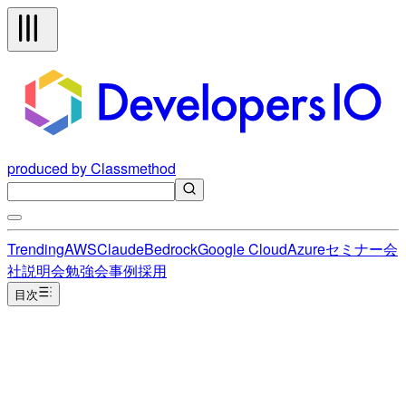
produced by Classmethod
Trending
AWS
Claude
Bedrock
Google Cloud
Azure
セミナー
会
社説明会
勉強会
事例
採用
目次