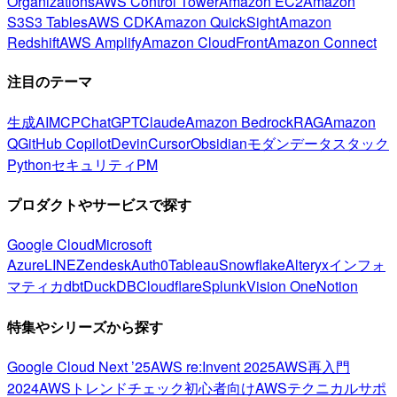
Organizations
AWS Control Tower
Amazon EC2
Amazon
S3
S3 Tables
AWS CDK
Amazon QuickSight
Amazon
Redshift
AWS Amplify
Amazon CloudFront
Amazon Connect
注目のテーマ
生成AI
MCP
ChatGPT
Claude
Amazon Bedrock
RAG
Amazon
Q
GitHub Copilot
Devin
Cursor
Obsidian
モダンデータスタック
Python
セキュリティ
PM
プロダクトやサービスで探す
Google Cloud
Microsoft
Azure
LINE
Zendesk
Auth0
Tableau
Snowflake
Alteryx
インフォ
マティカ
dbt
DuckDB
Cloudflare
Splunk
Vision One
Notion
特集やシリーズから探す
Google Cloud Next ’25
AWS re:Invent 2025
AWS再入門
2024
AWSトレンドチェック
初心者向け
AWSテクニカルサポ