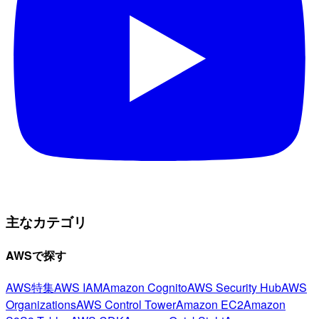
主なカテゴリ
AWSで探す
AWS特集
AWS IAM
Amazon Cognito
AWS Security Hub
AWS
Organizations
AWS Control Tower
Amazon EC2
Amazon