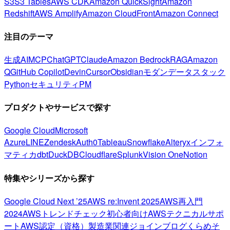
S3
S3 Tables
AWS CDK
Amazon QuickSight
Amazon
Redshift
AWS Amplify
Amazon CloudFront
Amazon Connect
注目のテーマ
生成AI
MCP
ChatGPT
Claude
Amazon Bedrock
RAG
Amazon
Q
GitHub Copilot
Devin
Cursor
Obsidian
モダンデータスタック
Python
セキュリティ
PM
プロダクトやサービスで探す
Google Cloud
Microsoft
Azure
LINE
Zendesk
Auth0
Tableau
Snowflake
Alteryx
インフォ
マティカ
dbt
DuckDB
Cloudflare
Splunk
Vision One
Notion
特集やシリーズから探す
Google Cloud Next ’25
AWS re:Invent 2025
AWS再入門
2024
AWSトレンドチェック
初心者向け
AWSテクニカルサポ
ート
AWS認定（資格）
製造業関連
ジョインブログ
くらめそ