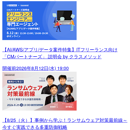
【AI/AWS/アプリ/データ案件特集】ITフリーランス向け
「CMパートナーズ」 説明会 by クラスメソッド
開催前
2026年8月12日(水) 19:00
【8/25（火）】事例から学ぶ！ランサムウェア対策最前線～
今すぐ実践できる多重防御戦略