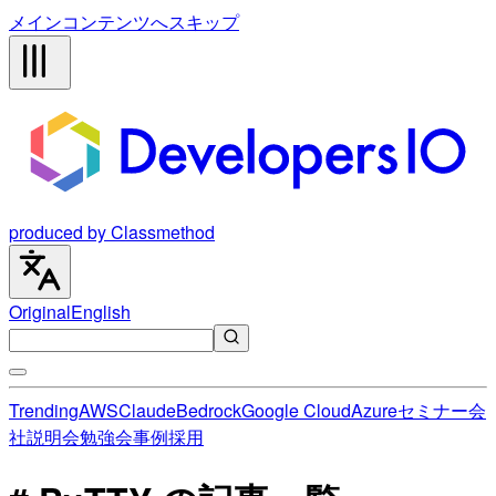
メインコンテンツへスキップ
produced by Classmethod
Original
English
Trending
AWS
Claude
Bedrock
Google Cloud
Azure
セミナー
会
社説明会
勉強会
事例
採用