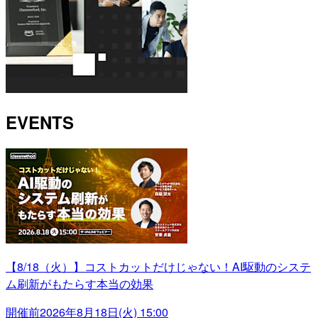
EVENTS
【8/18（火）】コストカットだけじゃない！AI駆動のシステ
ム刷新がもたらす本当の効果
開催前
2026年8月18日(火) 15:00