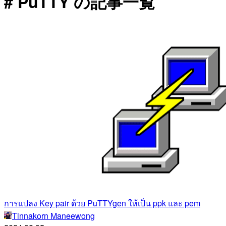
# PuTTY の記事一覧
การแปลง Key pair ด้วย PuTTYgen ให้เป็น ppk และ pem
Tinnakorn Maneewong