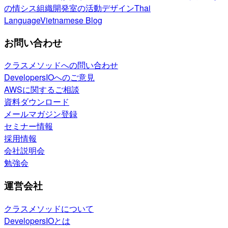
の情シス
組織開発室の活動
デザイン
Thai
Language
Vietnamese Blog
お問い合わせ
クラスメソッドへの問い合わせ
DevelopersIOへのご意見
AWSに関するご相談
資料ダウンロード
メールマガジン登録
セミナー情報
採用情報
会社説明会
勉強会
運営会社
クラスメソッドについて
DevelopersIOとは