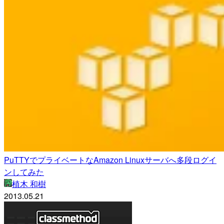
PuTTYでプライベートなAmazon Linuxサーバへ多段ログイ
ンしてみた
植木 和樹
2013.05.21