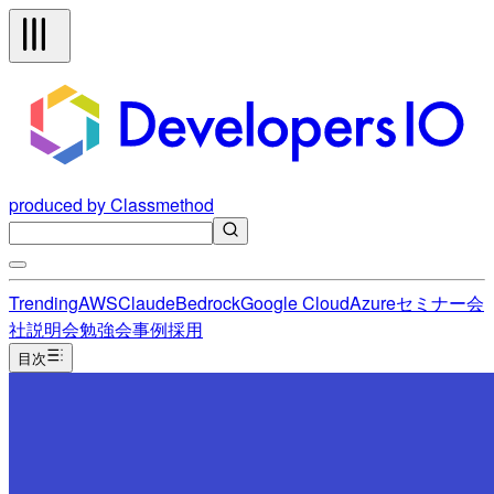
produced by Classmethod
Trending
AWS
Claude
Bedrock
Google Cloud
Azure
セミナー
会
社説明会
勉強会
事例
採用
目次