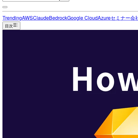
Trending
AWS
Claude
Bedrock
Google Cloud
Azure
セミナー
会
目次