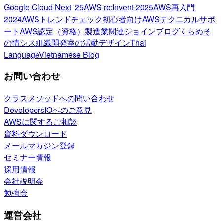
Google Cloud Next ’25
AWS re:Invent 2025
AWS再入門
2024
AWSトレンドチェック
初心者向け
AWSテクニカルサポ
ート
AWS認定（資格）
製造業関連
ジョインブログ
くらめそ
の情シス
組織開発室の活動
デザイン
Thai
Language
Vietnamese Blog
お問い合わせ
クラスメソッドへの問い合わせ
DevelopersIOへのご意見
AWSに関するご相談
資料ダウンロード
メールマガジン登録
セミナー情報
採用情報
会社説明会
勉強会
運営会社