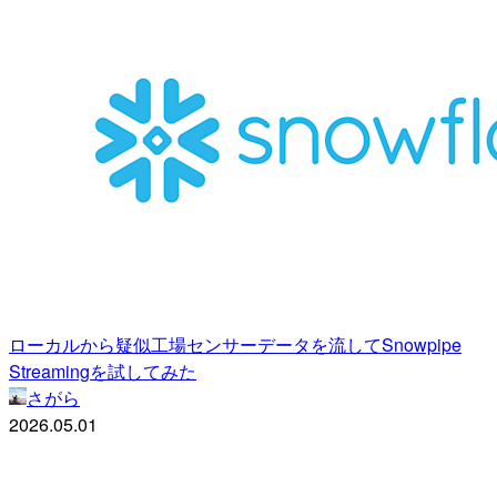
ローカルから疑似工場センサーデータを流してSnowpipe
Streamingを試してみた
さがら
2026.05.01