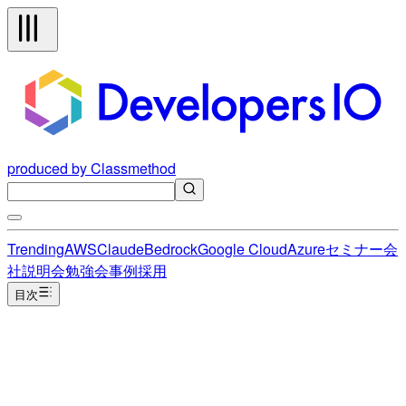
produced by Classmethod
Trending
AWS
Claude
Bedrock
Google Cloud
Azure
セミナー
会
社説明会
勉強会
事例
採用
目次