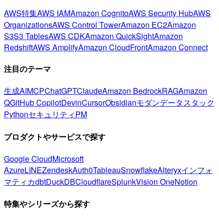
AWS特集
AWS IAM
Amazon Cognito
AWS Security Hub
AWS
Organizations
AWS Control Tower
Amazon EC2
Amazon
S3
S3 Tables
AWS CDK
Amazon QuickSight
Amazon
Redshift
AWS Amplify
Amazon CloudFront
Amazon Connect
注目のテーマ
生成AI
MCP
ChatGPT
Claude
Amazon Bedrock
RAG
Amazon
Q
GitHub Copilot
Devin
Cursor
Obsidian
モダンデータスタック
Python
セキュリティ
PM
プロダクトやサービスで探す
Google Cloud
Microsoft
Azure
LINE
Zendesk
Auth0
Tableau
Snowflake
Alteryx
インフォ
マティカ
dbt
DuckDB
Cloudflare
Splunk
Vision One
Notion
特集やシリーズから探す