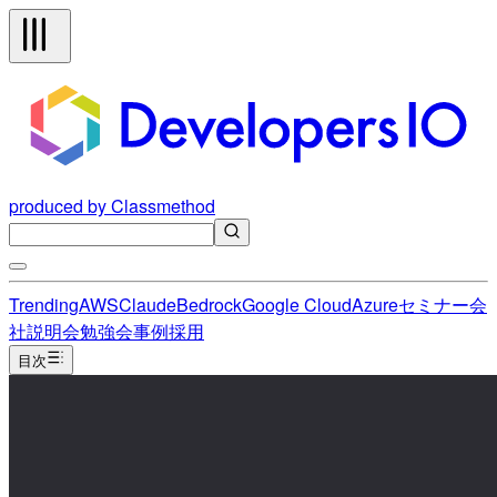
produced by Classmethod
Trending
AWS
Claude
Bedrock
Google Cloud
Azure
セミナー
会
社説明会
勉強会
事例
採用
目次