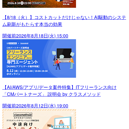
【8/18（火）】コストカットだけじゃない！AI駆動のシステ
ム刷新がもたらす本当の効果
開催前
2026年8月18日(火) 15:00
【AI/AWS/アプリ/データ案件特集】ITフリーランス向け
「CMパートナーズ」 説明会 by クラスメソッド
開催前
2026年8月12日(水) 19:00