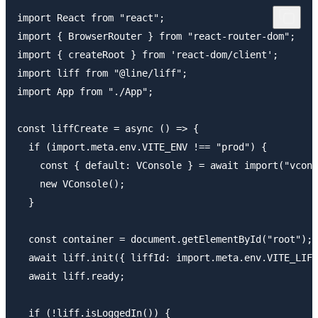
import React from "react";

import { BrowserRouter } from "react-router-dom";

import { createRoot } from 'react-dom/client';

import liff from "@line/liff";

import App from "./App";

const liffCreate = async () => {

  if (import.meta.env.VITE_ENV !== "prod") {

    const { default: VConsole } = await import("vcons
    new VConsole();

  }

  const container = document.getElementById("root");

  await liff.init({ liffId: import.meta.env.VITE_LIFF
  await liff.ready;

  if (!liff.isLoggedIn()) {
