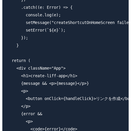
      .catch((e: Error) => {

        console.log(e);

        setMessage("createShortcutOnHomeScreen failed
        setError(`${e}`);

      });

    }

  return (

    <div className="App">

      <h1>create-liff-app</h1>

      {message && <p>{message}</p>}

      <p>

        <button onClick={handleClick}>リンクを作成</but
      </p>

      {error && 

        <p>

          <code>{error}</code>
