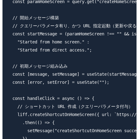
  const paramHomeScreen = query.get("createHomeScreen
  // 開始メッセージ構築

  // クエリーパラメータ有り、かつ URL 指定起動（更新や戻
  const startMessage = (paramHomeScreen !== "" && isN
    "Started from home screen." :

    "Started from direct access.";

  // 初期メッセージ組み込み

  const [message, setMessage] = useState(startMessage
  const [error, setError] = useState("");

  const handleClick = async () => {

    // ショートカット URL 作成（クエリーパラメータ付与）

    liff.createShortcutOnHomeScreen({ url: `https://m
      .then(() => {

        setMessage("createShortcutOnHomeScreen succee
      })
