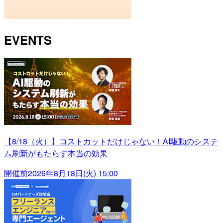
EVENTS
【8/18（火）】コストカットだけじゃない！AI駆動のシステ
ム刷新がもたらす本当の効果
開催前
2026年8月18日(火) 15:00