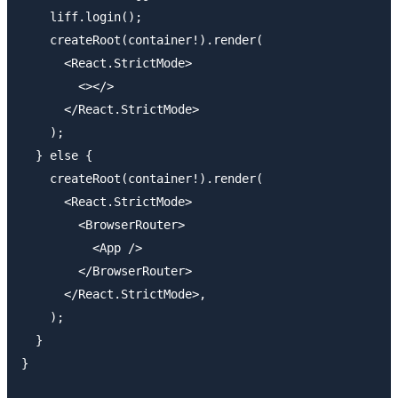
    liff.login();

    createRoot(container!).render(

      <React.StrictMode>

        <></>

      </React.StrictMode>

    );

  } else {

    createRoot(container!).render(

      <React.StrictMode>

        <BrowserRouter>

          <App />

        </BrowserRouter>

      </React.StrictMode>,

    );

  }

}
