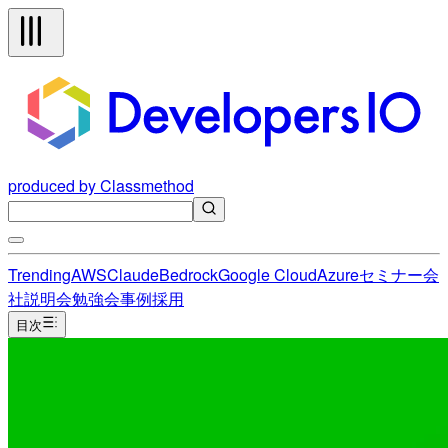
produced by Classmethod
Trending
AWS
Claude
Bedrock
Google Cloud
Azure
セミナー
会
社説明会
勉強会
事例
採用
目次