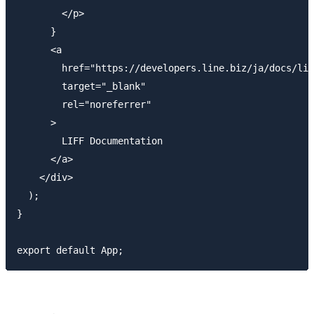
        </p>

      }

      <a

        href="https://developers.line.biz/ja/docs/lif
        target="_blank"

        rel="noreferrer"

      >

        LIFF Documentation

      </a>

    </div>

  );

}
