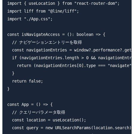
import { useLocation } from "react-router-dom";

import liff from "@line/liff";

import "./App.css";

const isNavigateAccess = (): boolean => {

  // ナビゲーションエントリーを取得

  const navigationEntries = window?.performance?.getE
  if (navigationEntries.length > 0 && navigationEntri
    return (navigationEntries[0].type === "navigate")
  }

  return false;

}

const App = () => {

  // クエリーパラメータ取得

  const location = useLocation();

  const query = new URLSearchParams(location.search);
