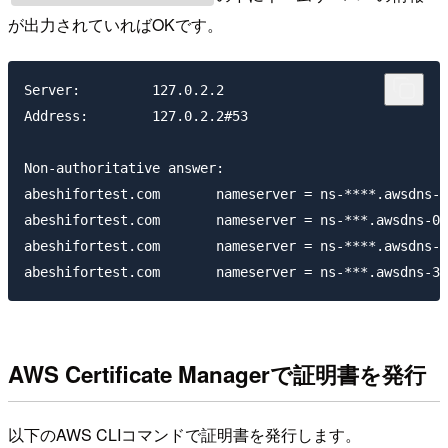
が出力されていればOKです。
Server:		127.0.2.2

Address:	127.0.2.2#53

Non-authoritative answer:

abeshifortest.com	nameserver = ns-****.awsdns-01.co.uk.

abeshifortest.com	nameserver = ns-***.awsdns-02.net.

abeshifortest.com	nameserver = ns-****.awsdns-29.org.

AWS Certificate Managerで証明書を発行
以下のAWS CLIコマンドで証明書を発行します。