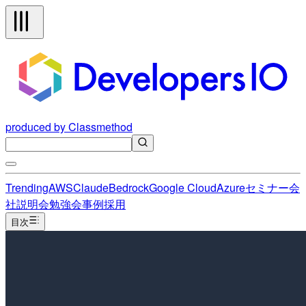
produced by Classmethod
Trending
AWS
Claude
Bedrock
Google Cloud
Azure
セミナー
会
社説明会
勉強会
事例
採用
目次