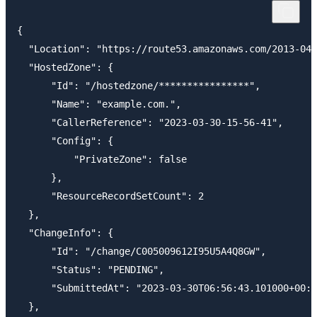
{

  "Location": "https://route53.amazonaws.com/2013-04-
  "HostedZone": {

      "Id": "/hostedzone/****************",

      "Name": "example.com.",

      "CallerReference": "2023-03-30-15-56-41",

      "Config": {

          "PrivateZone": false

      },

      "ResourceRecordSetCount": 2

  },

  "ChangeInfo": {

      "Id": "/change/C005009612I95U5A4Q8GW",

      "Status": "PENDING",

      "SubmittedAt": "2023-03-30T06:56:43.101000+00:0
  },
