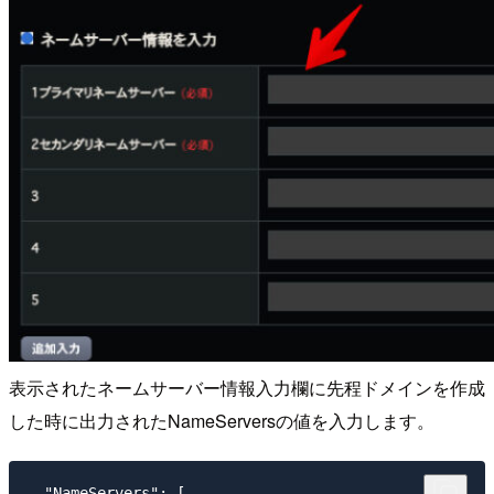
表示されたネームサーバー情報入力欄に先程ドメインを作成
した時に出力されたNameServersの値を入力します。
  "NameServers": [
