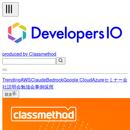
produced by Classmethod
Trending
AWS
Claude
Bedrock
Google Cloud
Azure
セミナー
会
社説明会
勉強会
事例
採用
目次