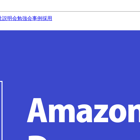
社説明会
勉強会
事例
採用