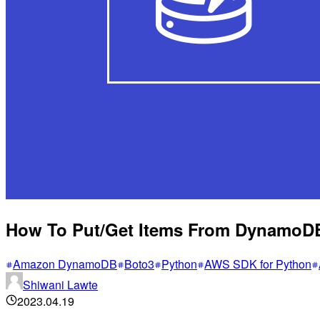
How To Put/Get Items From DynamoD
Amazon DynamoDB
Boto3
Python
AWS SDK for Python
Shiwani Lawte
2023.04.19