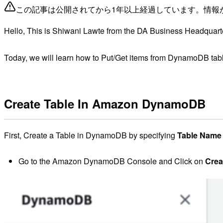
この記事は公開されてから1年以上経過しています。情報
Hello, This is Shiwani Lawte from the DA Business Headquart
Today, we will learn how to Put/Get items from DynamoDB t
Create Table In Amazon DynamoDB
First, Create a Table in DynamoDB by specifying
Table Nam
Go to the Amazon DynamoDB Console and Click on
Crea