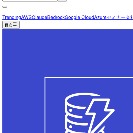
Trending
AWS
Claude
Bedrock
Google Cloud
Azure
セミナー
会
目次