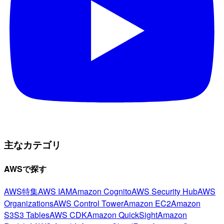
主なカテゴリ
AWSで探す
AWS特集
AWS IAM
Amazon Cognito
AWS Security Hub
AWS
Organizations
AWS Control Tower
Amazon EC2
Amazon
S3
S3 Tables
AWS CDK
Amazon QuickSight
Amazon