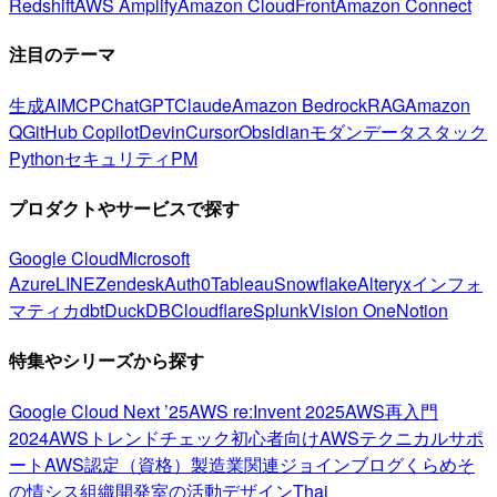
Redshift
AWS Amplify
Amazon CloudFront
Amazon Connect
注目のテーマ
生成AI
MCP
ChatGPT
Claude
Amazon Bedrock
RAG
Amazon
Q
GitHub Copilot
Devin
Cursor
Obsidian
モダンデータスタック
Python
セキュリティ
PM
プロダクトやサービスで探す
Google Cloud
Microsoft
Azure
LINE
Zendesk
Auth0
Tableau
Snowflake
Alteryx
インフォ
マティカ
dbt
DuckDB
Cloudflare
Splunk
Vision One
Notion
特集やシリーズから探す
Google Cloud Next ’25
AWS re:Invent 2025
AWS再入門
2024
AWSトレンドチェック
初心者向け
AWSテクニカルサポ
ート
AWS認定（資格）
製造業関連
ジョインブログ
くらめそ
の情シス
組織開発室の活動
デザイン
Thai