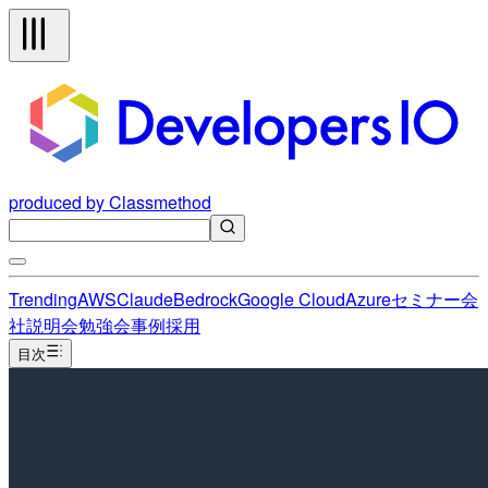
produced by Classmethod
Trending
AWS
Claude
Bedrock
Google Cloud
Azure
セミナー
会
社説明会
勉強会
事例
採用
目次