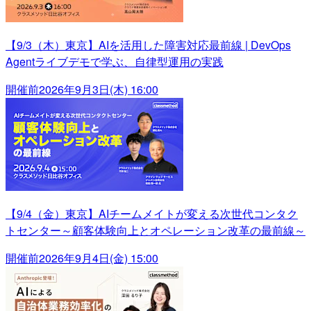
【9/3（木）東京】AIを活用した障害対応最前線 | DevOps
Agentライブデモで学ぶ、自律型運用の実践
開催前
2026年9月3日(木) 16:00
【9/4（金）東京】AIチームメイトが変える次世代コンタク
トセンター～顧客体験向上とオペレーション改革の最前線～
開催前
2026年9月4日(金) 15:00