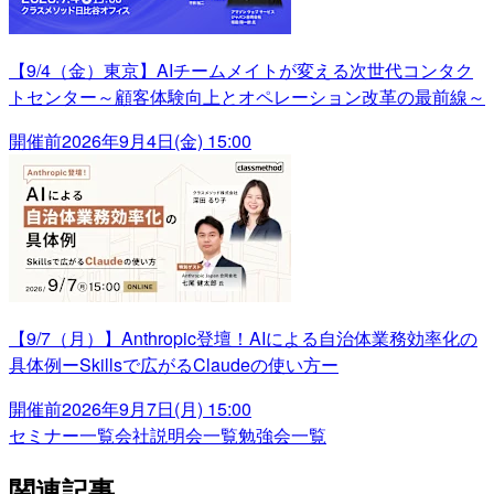
【9/4（金）東京】AIチームメイトが変える次世代コンタク
トセンター～顧客体験向上とオペレーション改革の最前線～
開催前
2026年9月4日(金) 15:00
【9/7（月）】Anthropic登壇！AIによる自治体業務効率化の
具体例ーSkillsで広がるClaudeの使い方ー
開催前
2026年9月7日(月) 15:00
セミナー一覧
会社説明会一覧
勉強会一覧
関連記事