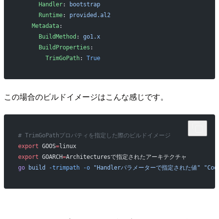
      Handler
: 
bootstrap
      Runtime
: 
provided.al2
    Metadata
:
      BuildMethod
: 
go1.x
      BuildProperties
:
        TrimGoPath
: 
True
この場合のビルドイメージはこんな感じです。
# TrimGoPathプロパティを指定した際のビルドイメージ
export
 GOOS
=
linux 
export
 GOARCH
=
Architecturesで指定されたアーキテクチャ
go
 build
 -trimpath
 -o
 "Handlerパラメーターで指定された値"
 "Co