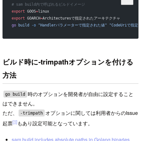
# sam build内で呼ばれるビルドイメージ
export
 GOOS
=
linux 
export
 GOARCH
=
Architecturesで指定されたアーキテクチャ
go
 build
 -o
 "Handlerパラメーターで指定された値"
 "CodeUriで指
ビルド時に-trimpathオプションを付ける
方法
時のオプションを開発者が自由に設定すること
go build
はできません。
ただ、
オプションに関しては利用者からのIssue
-trimpath
[1]
起票
もあり設定可能となっています。
sam build includes absolute paths in Golang binaries