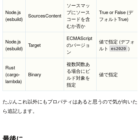
ソースマッ
Node.js
プにソース
True or False (デ
SourcesContent
(esbuild)
コードを含
フォルトTrue)
むか否か
ECMAScript
Node.js
値で指定 (デフォ
Target
のバージョ
(esbuild)
ルト
)
es2020
ン
複数関数あ
Rust
る場合にビ
(cargo-
Binary
値で指定
ルド対象を
lambda)
指定
たぶんこれ以外にもプロパティはあると思うので気が向いた
ら追記します。
最後に