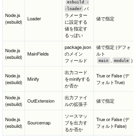
esbuild -
パ
-loader
Node.js
ラメーター
Loader
値で指定
(esbuild)
に設定する
値を指定す
るっぽい
package.json
値で指定 (デフォ
Node.js
MainFields
のメイン
ルト
(esbuild)
フィールド
,
)
main
module
出力コード
Node.js
True or False (デ
Minify
をminifyする
(esbuild)
フォルトTrue)
か否か
Node.js
出力ファイ
OutExtension
値で指定
(esbuild)
ルの拡張子
ソースマッ
Node.js
True or False (デ
Sourcemap
プを出力す
(esbuild)
フォルトFalse)
るか否か