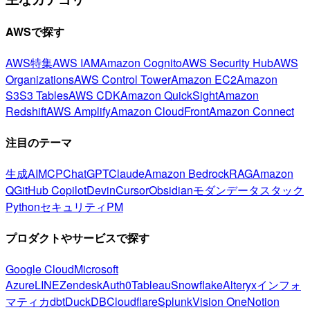
AWSで探す
AWS特集
AWS IAM
Amazon Cognito
AWS Security Hub
AWS
Organizations
AWS Control Tower
Amazon EC2
Amazon
S3
S3 Tables
AWS CDK
Amazon QuickSight
Amazon
Redshift
AWS Amplify
Amazon CloudFront
Amazon Connect
注目のテーマ
生成AI
MCP
ChatGPT
Claude
Amazon Bedrock
RAG
Amazon
Q
GitHub Copilot
Devin
Cursor
Obsidian
モダンデータスタック
Python
セキュリティ
PM
プロダクトやサービスで探す
Google Cloud
Microsoft
Azure
LINE
Zendesk
Auth0
Tableau
Snowflake
Alteryx
インフォ
マティカ
dbt
DuckDB
Cloudflare
Splunk
Vision One
Notion