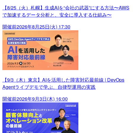
【8/25（火）札幌】生成AIを“会社の武器”にする方法〜AWS
で加速するデータ分析と、安全に導入する仕組み〜
開催前
2026年8月25日(火) 17:30
【9/3（木）東京】AIを活用した障害対応最前線 | DevOps
Agentライブデモで学ぶ、自律型運用の実践
開催前
2026年9月3日(木) 16:00