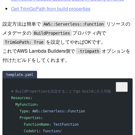
Get TrimGoPath from build properties
設定方法は簡単で
リソースの
AWS::Serverless::Function
メタデータの
プロパティ内で
BuildProperties
を設定してやればOKです。
TrimGoPath: True
これでAWS Lambda Builders側で
オプションを
-trimpath
付けたビルドをしてくれます。
template.yaml
# BuildPropertiesを設定することでgo buildに介入可能
Resources
:
  MyFunction
:
    Type
: 
AWS::Serverless::Function
    Properties
:
      FunctionName
: 
TestFunction
      CodeUri
: 
function/