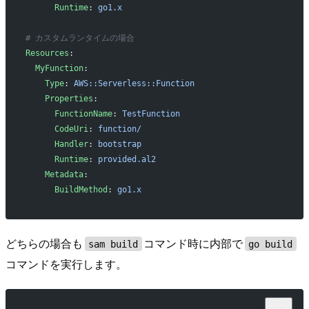
      Runtime
: 
go1.x
# カスタムランタイムの場合
Resources
:
  MyFunction
:
    Type
: 
AWS::Serverless::Function
    Properties
:
      FunctionName
: 
TestFunction
      CodeUri
: 
function/
      Handler
: 
bootstrap
      Runtime
: 
provided.al2
    Metadata
:
      BuildMethod
: 
go1.x
どちらの場合も
コマンド時に内部で
sam build
go build
コマンドを実行します。