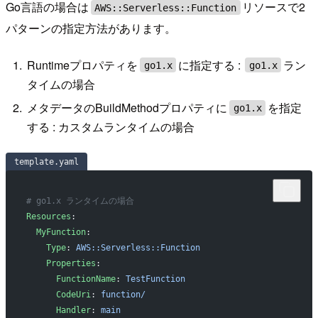
Go言語の場合は
リソースで2
AWS::Serverless::Function
パターンの指定方法があります。
Runtimeプロパティを
に指定する :
ラン
go1.x
go1.x
タイムの場合
メタデータのBuildMethodプロパティに
を指定
go1.x
する : カスタムランタイムの場合
template.yaml
# go1.x ランタイムの場合
Resources
:
  MyFunction
:
    Type
: 
AWS::Serverless::Function
    Properties
:
      FunctionName
: 
TestFunction
      CodeUri
: 
function/
      Handler
: 
main