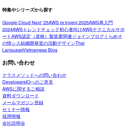
特集やシリーズから探す
Google Cloud Next ’25
AWS re:Invent 2025
AWS再入門
2024
AWSトレンドチェック
初心者向け
AWSテクニカルサポ
ート
AWS認定（資格）
製造業関連
ジョインブログ
くらめそ
の情シス
組織開発室の活動
デザイン
Thai
Language
Vietnamese Blog
お問い合わせ
クラスメソッドへの問い合わせ
DevelopersIOへのご意見
AWSに関するご相談
資料ダウンロード
メールマガジン登録
セミナー情報
採用情報
会社説明会