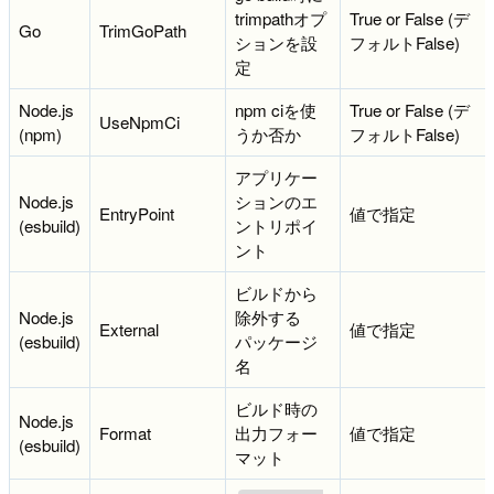
trimpathオプ
True or False (デ
Go
TrimGoPath
ションを設
フォルトFalse)
定
Node.js
npm ciを使
True or False (デ
UseNpmCi
(npm)
うか否か
フォルトFalse)
アプリケー
Node.js
ションのエ
EntryPoint
値で指定
(esbuild)
ントリポイ
ント
ビルドから
Node.js
除外する
External
値で指定
(esbuild)
パッケージ
名
ビルド時の
Node.js
Format
出力フォー
値で指定
(esbuild)
マット