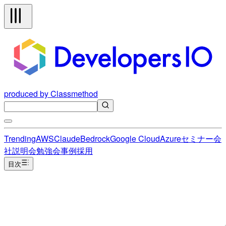
produced by Classmethod
Trending
AWS
Claude
Bedrock
Google Cloud
Azure
セミナー
会
社説明会
勉強会
事例
採用
目次