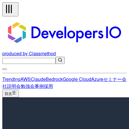
produced by Classmethod
Trending
AWS
Claude
Bedrock
Google Cloud
Azure
セミナー
会
社説明会
勉強会
事例
採用
目次