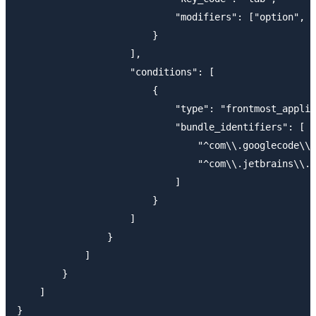
                            "modifiers": ["option", "
                        }

                    ],

                    "conditions": [

                        {

                            "type": "frontmost_applic
                            "bundle_identifiers": [

                                "^com\\.googlecode\\.
                                "^com\\.jetbrains\\.i
                            ]

                        }

                    ]

                }

            ]

        }        

    ]
