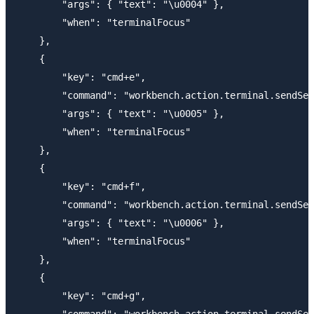
        "args": { "text": "\u0004" },

        "when": "terminalFocus"

    },    

    {

        "key": "cmd+e",

        "command": "workbench.action.terminal.sendSeq
        "args": { "text": "\u0005" },

        "when": "terminalFocus"

    },

    {

        "key": "cmd+f",

        "command": "workbench.action.terminal.sendSeq
        "args": { "text": "\u0006" },

        "when": "terminalFocus"

    },

    {

        "key": "cmd+g",
