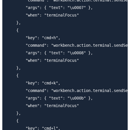
        "command": "workbench.action.terminal.sendSeq
        "args": { "text": "\u0007" },

        "when": "terminalFocus"

    },

    {

        "key": "cmd+h",

        "command": "workbench.action.terminal.sendSeq
        "args": { "text": "\u0008" },

        "when": "terminalFocus"

    },

    {

        "key": "cmd+k",

        "command": "workbench.action.terminal.sendSeq
        "args": { "text": "\u000b" },

        "when": "terminalFocus"

    },

    {

        "key": "cmd+l",
