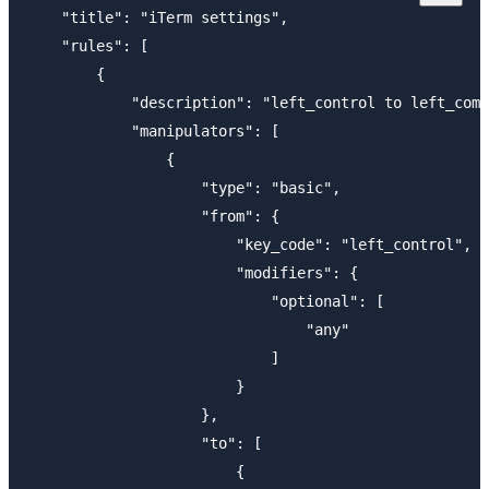
    "title": "iTerm settings",

    "rules": [

        {

            "description": "left_control to left_comm
            "manipulators": [

                {

                    "type": "basic",

                    "from": {

                        "key_code": "left_control",

                        "modifiers": {

                            "optional": [

                                "any"

                            ]

                        }

                    },

                    "to": [

                        {
