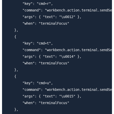
        "key": "cmd+r",

        "command": "workbench.action.terminal.sendSeq
        "args": { "text": "\u0012" },

        "when": "terminalFocus"

    },

    {

        "key": "cmd+t",

        "command": "workbench.action.terminal.sendSeq
        "args": { "text": "\u0014" },

        "when": "terminalFocus"

    },    

    {

        "key": "cmd+u",

        "command": "workbench.action.terminal.sendSeq
        "args": { "text": "\u0015" },

        "when": "terminalFocus"

    },
