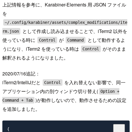
上記情報を参考に、Karabiner-Elements 用 JSON ファイル
を
~/.config/karabiner/assets/complex_modifications/ite
として作成し読み込ませることで、iTerm2 以外を
rm.json
使っている時に
が
として動作するよ
Control
Command
うになり、iTerm2 を使っている時は
がそのまま
Control
解釈されるようになりました。
2020/07/16追記：
iTerm2/IntelliJだと
を入れ替えない影響で、同一
Control
アプリケーション内の別ウィンドウ切り替え(
Option +
)が動作しないので、動作させるための設定
Command + Tab
を追加しました。
{
