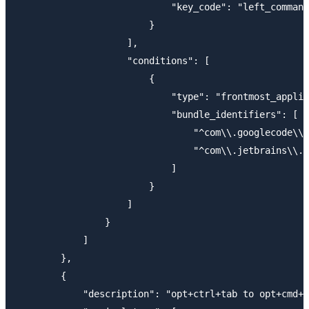
                            "key_code": "left_command
                        }

                    ],

                    "conditions": [

                        {

                            "type": "frontmost_applic
                            "bundle_identifiers": [

                                "^com\\.googlecode\\.
                                "^com\\.jetbrains\\.i
                            ]

                        }

                    ]

                }

            ]

        },

        {

            "description": "opt+ctrl+tab to opt+cmd+t