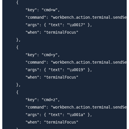
    {

        "key": "cmd+w",

        "command": "workbench.action.terminal.sendSeq
        "args": { "text": "\u0017" },

        "when": "terminalFocus"

    },    

    {

        "key": "cmd+y",

        "command": "workbench.action.terminal.sendSeq
        "args": { "text": "\u0019" },

        "when": "terminalFocus"

    },    

    {

        "key": "cmd+z",

        "command": "workbench.action.terminal.sendSeq
        "args": { "text": "\u001a" },

        "when": "terminalFocus"
