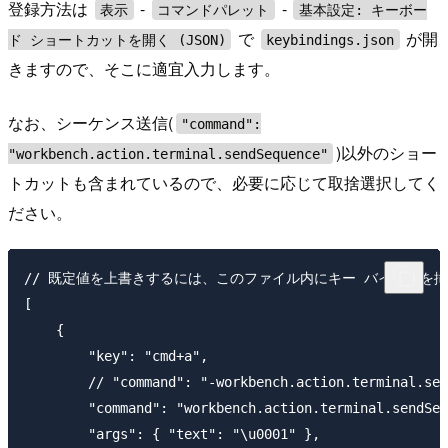
登録方法は
-
-
表示
コマンドパレット
基本設定: キーボー
で
が開
ド ショートカットを開く (JSON)
keybindings.json
きますので、そこに適宜入力します。
なお、シーケンス送信(
"command":
)以外のショー
"workbench.action.terminal.sendSequence"
トカットも含まれているので、必要に応じて取捨選択してく
ださい。
// 既定値を上書きするには、このファイル内にキー バインドを挿入し
[

    {

        "key": "cmd+a",

        // "command": "-workbench.action.terminal.sel
        "command": "workbench.action.terminal.sendSeq
        "args": { "text": "\u0001" },
