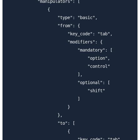
            "manipulators": [

                {

                    "type": "basic",

                    "from": {

                        "key_code": "tab",

                        "modifiers": {

                            "mandatory": [

                                "option",

                                "control"

                            ],

                            "optional": [

                                "shift"

                            ]

                        }

                    },

                    "to": [

                        {

                            "key_code": "tab",
