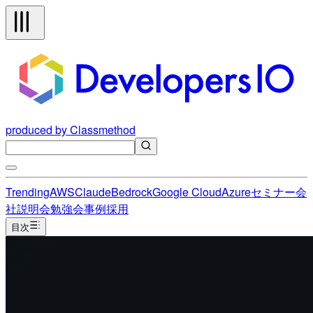
produced by Classmethod
Trending
AWS
Claude
Bedrock
Google Cloud
Azure
セミナー
会
社説明会
勉強会
事例
採用
目次