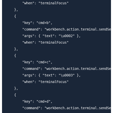
        "when": "terminalFocus"

    },

    {

        "key": "cmd+b",

        "command": "workbench.action.terminal.sendSeq
        "args": { "text": "\u0002" },

        "when": "terminalFocus"

    },    

    {

        "key": "cmd+c",

        "command": "workbench.action.terminal.sendSeq
        "args": { "text": "\u0003" },

        "when": "terminalFocus"

    },

    {

        "key": "cmd+d",

        "command": "workbench.action.terminal.sendSeq