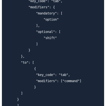
            "key_code": "tab",

            "modifiers": {

                "mandatory": [

                    "option"

                ],

                "optional": [

                    "shift"

                ]

            }

        },

        "to": [

               {

                "key_code": "tab",

                "modifiers": ["command"]

               }

        ]

      }

      ]
