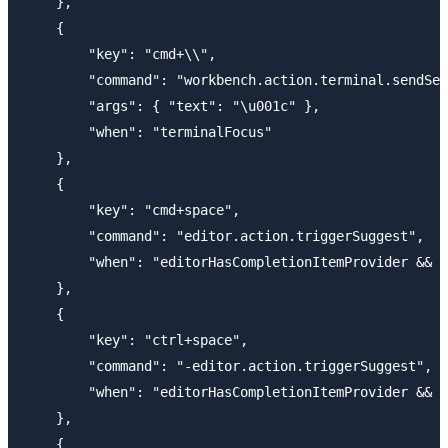
    },

    {

        "key": "cmd+\\",

        "command": "workbench.action.terminal.sendSeq
        "args": { "text": "\u001c" },

        "when": "terminalFocus"

    },

    {

        "key": "cmd+space",

        "command": "editor.action.triggerSuggest",

        "when": "editorHasCompletionItemProvider && t
    },

    {

        "key": "ctrl+space",

        "command": "-editor.action.triggerSuggest",

        "when": "editorHasCompletionItemProvider && t
    },

    {
