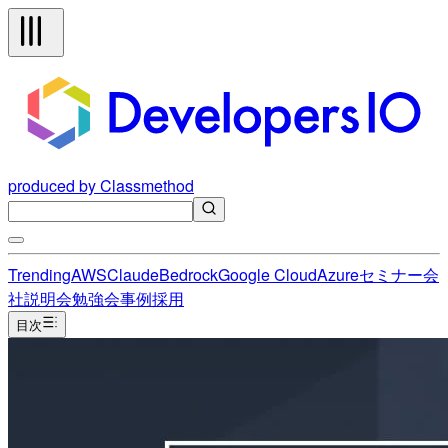
produced by Classmethod
Trending
AWS
Claude
Bedrock
Google Cloud
Azure
セミナー
会
社説明会
勉強会
事例
採用
目次