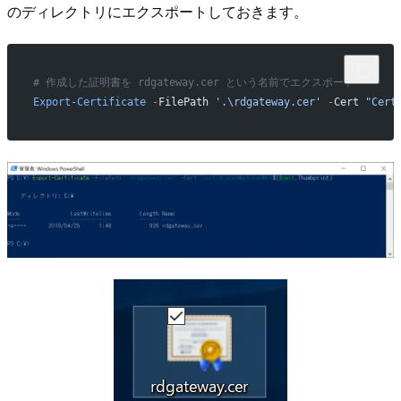
のディレクトリにエクスポートしておきます。
# 作成した証明書を rdgateway.cer という名前でエクスポート
Export-Certificate
 -
FilePath 
'.\rdgateway.cer'
 -
Cert 
"Cert