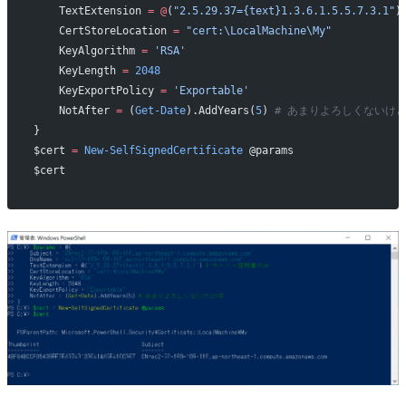
    TextExtension 
=
 @
(
"2.5.29.37={text}1.3.6.1.5.5.7.3.1"
)
    CertStoreLocation 
=
 "cert:\LocalMachine\My"
    KeyAlgorithm 
=
 'RSA'
    KeyLength 
=
 2048
    KeyExportPolicy 
=
 'Exportable'
    NotAfter 
=
 (
Get-Date
).AddYears(
5
) 
# あまりよろしくないけ
}
$cert 
=
 New-SelfSignedCertificate
 @params
$cert