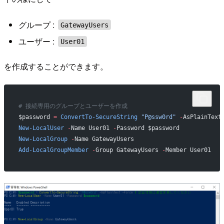
グループ :
GatewayUsers
ユーザー :
User01
を作成することができます。
# 接続専用のグループとユーザーを作成
$password 
=
 ConvertTo-SecureString
 "P@ssw0rd"
 -
AsPlainText
New-LocalUser
 -
Name User01 
-
Password $password
New-LocalGroup
 -
Name GatewayUsers
Add-LocalGroupMember
 -
Group GatewayUsers 
-
Member User01