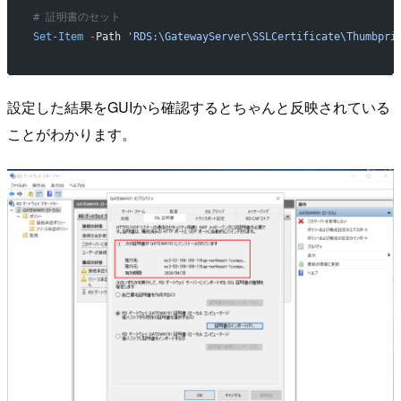
# 証明書のセット
Set-Item
 -
Path 
'RDS:\GatewayServer\SSLCertificate\Thumbpri
設定した結果をGUIから確認するとちゃんと反映されている
ことがわかります。