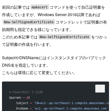
前回の記事では
コマンドを使って自己証明書を
makecert
作成していますが、Windows Server 2016以降であれば
コマンドレットで証明書の有
New-SelfSignedCertificate
効期間も指定できる様になっています。
このため本記事では
をつかっ
New-SelfSignedCertificate
て証明書の作成を行います。
SubjectやDNSNameにはインスタンスタイプのパブリック
DNS名を指定しています。
こちらは環境に応じて変更してください。
# PowerShell 5.1以降
$params 
=
 @
{
    Subject 
=
 'CN=ec2-.ap-northeast-1.compute.amazonaws.co
    DnsName 
=
 'ec2-.ap-northeast-1.compute.amazonaws.com'
 