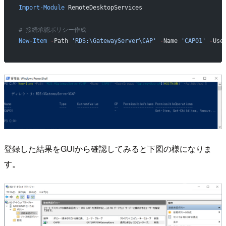
Import-Module
 RemoteDesktopServices
# 接続承認ポリシー作成
New-Item
 -
Path 
'RDS:\GatewayServer\CAP'
 -
Name 
'CAP01'
 -
Use
登録した結果をGUIから確認してみると下図の様になりま
す。