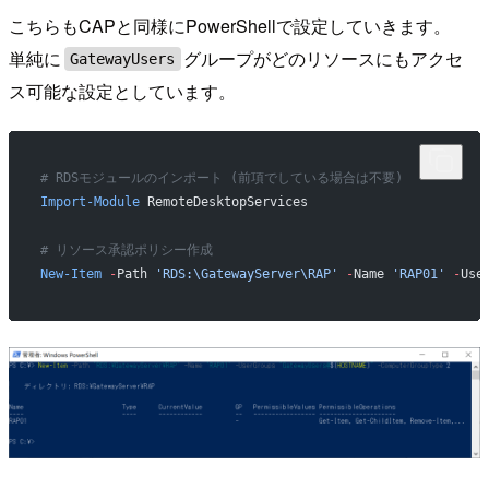
こちらもCAPと同様にPowerShellで設定していきます。
単純に
グループがどのリソースにもアクセ
GatewayUsers
ス可能な設定としています。
# RDSモジュールのインポート (前項でしている場合は不要)
Import-Module
 RemoteDesktopServices
# リソース承認ポリシー作成
New-Item
 -
Path 
'RDS:\GatewayServer\RAP'
 -
Name 
'RAP01'
 -
Use