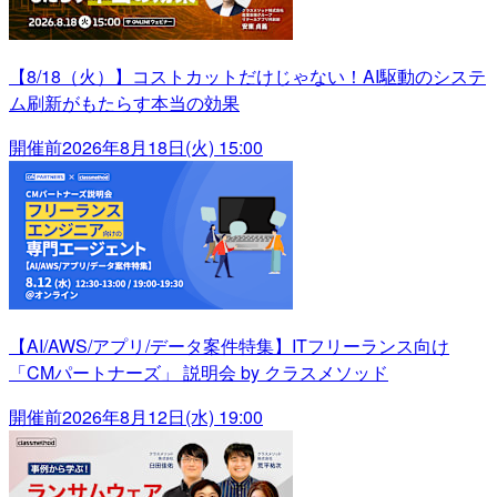
【8/18（火）】コストカットだけじゃない！AI駆動のシステ
ム刷新がもたらす本当の効果
開催前
2026年8月18日(火) 15:00
【AI/AWS/アプリ/データ案件特集】ITフリーランス向け
「CMパートナーズ」 説明会 by クラスメソッド
開催前
2026年8月12日(水) 19:00