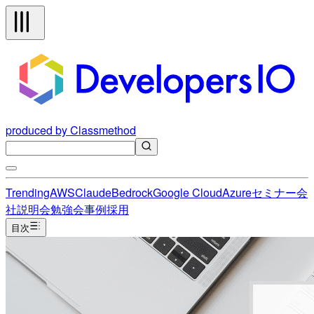
produced by Classmethod
Trending
AWS
Claude
Bedrock
Google Cloud
Azure
セミナー
会
社説明会
勉強会
事例
採用
目次