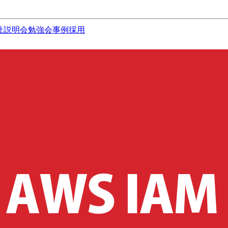
社説明会
勉強会
事例
採用