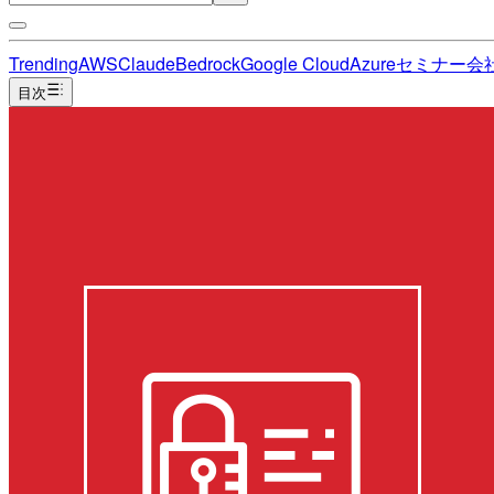
Trending
AWS
Claude
Bedrock
Google Cloud
Azure
セミナー
会
目次