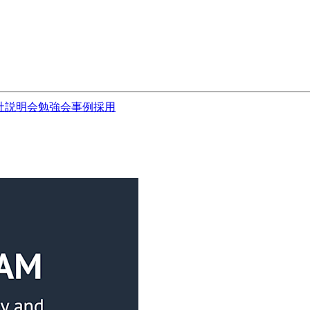
社説明会
勉強会
事例
採用