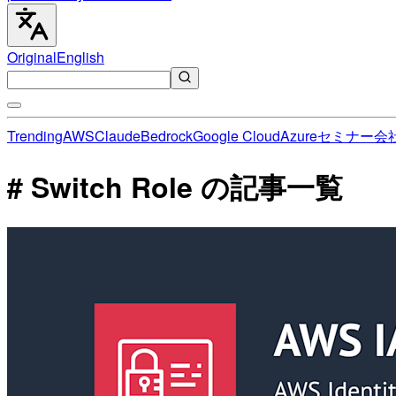
Original
English
Trending
AWS
Claude
Bedrock
Google Cloud
Azure
セミナー
会
# Switch Role の記事一覧