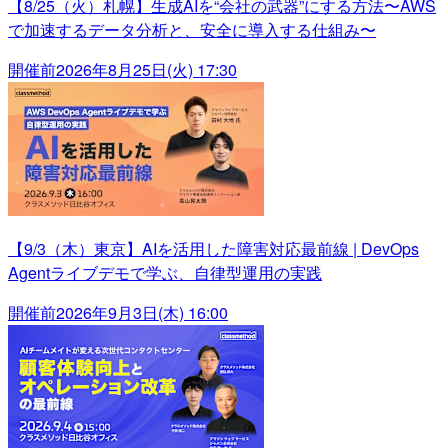
【8/25（火）札幌】生成AIを“会社の武器”にする方法〜AWS
で加速するデータ分析と、安全に導入する仕組み〜
開催前
2026年8月25日(火) 17:30
【9/3（木）東京】AIを活用した障害対応最前線 | DevOps
Agentライブデモで学ぶ、自律型運用の実践
開催前
2026年9月3日(木) 16:00