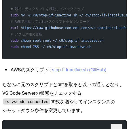
# 最初に元スクリプトを移動してバックアップ
sudo
 mv
 ~/.c9/stop-if-inactive.sh
 ~/.c9/stop-if-inactive.s
# AWSで用意してくれたスクリプトをダウンロード
curl
 https://raw.githubusercontent.com/aws-samples/cloud9-
# アクセス権の更新
sudo
 chown
 root:root
 ~/.c9/stop-if-inactive.sh
sudo
 chmod
 755
 ~/.c9/stop-if-inactive.sh
AWSのスクリプト :
stop-if-inactive.sh (GitHub)
ちなみに元のスクリプトとdiffを取ると以下の通りとなり、
VS Code Serverの状態をチェックする
関数を増やしてインスタンスの
is_vscode_connected
シャットダウン条件を変更しています。