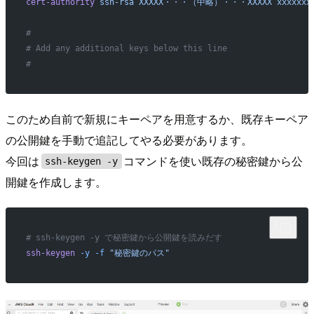
cert-authority
 ssh-rsa
 XXXXX・・・（中略）・・・XXXXX
 xxxxxxx
#
# Add any additional keys below this line
#
このため自前で新規にキーペアを用意するか、既存キーペア
の公開鍵を手動で追記してやる必要があります。
今回は
コマンドを使い既存の秘密鍵から公
ssh-keygen -y
開鍵を作成します。
# ssh-keygen -y で秘密鍵から公開鍵を読みだす
ssh-keygen
 -y
 -f
 "秘密鍵のパス"