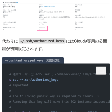
代わりに
にはCloud9専用の公開
~/.ssh/authorized_keys
鍵が初期設定されます。
~/.ssh/authorized_keys (初期状態)
# 通常ユーザーは ec2-user ( /home/ec2-user/.ssh/authorized_ke
$
 cat
 ~/.ssh/authorized_keys
# Important
# ---------
# The following public key is required by Cloud9 IDE
# Removing this key will make this EC2 instance inaccessib
#