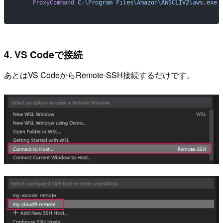
    ProxyCommand
 C:
\P
rogram
 Files
\A
mazon
\A
WSCLIV2
\a
ws.exe
 
4. VS Codeで接続
あとはVS CodeからRemote-SSH接続するだけです。