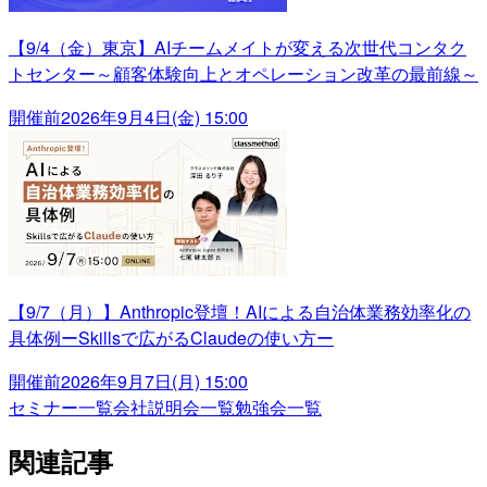
【9/4（金）東京】AIチームメイトが変える次世代コンタク
トセンター～顧客体験向上とオペレーション改革の最前線～
開催前
2026年9月4日(金) 15:00
【9/7（月）】Anthropic登壇！AIによる自治体業務効率化の
具体例ーSkillsで広がるClaudeの使い方ー
開催前
2026年9月7日(月) 15:00
セミナー一覧
会社説明会一覧
勉強会一覧
関連記事