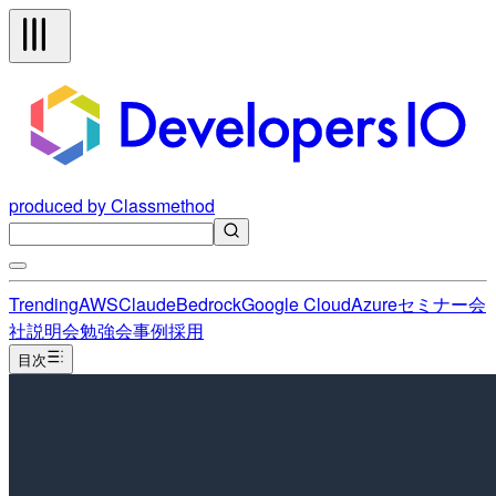
produced by Classmethod
Trending
AWS
Claude
Bedrock
Google Cloud
Azure
セミナー
会
社説明会
勉強会
事例
採用
目次