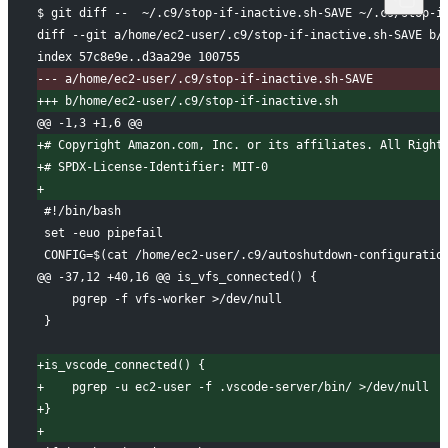
$ git diff --  ~/.c9/stop-if-inactive.sh-SAVE ~/.c9/stop-i
diff --git a/home/ec2-user/.c9/stop-if-inactive.sh-SAVE b/
index 57c8e9e..d3aa29e 100755
-
-- a/home/ec2-user/.c9/stop-if-inactive.sh-SAVE
+
++ b/home/ec2-user/.c9/stop-if-inactive.sh
@@ -1,3 +1,6 @@
+
# Copyright Amazon.com, Inc. or its affiliates. All Right
+
# SPDX-License-Identifier: MIT-0
+
#!/bin/bash
set -euo pipefail
CONFIG=$(cat /home/ec2-user/.c9/autoshutdown-configuratio
@@ -37,12 +40,16 @@ is_vfs_connected() {
    pgrep -f vfs-worker >/dev/null
}
+
is_vscode_connected() {
+
    pgrep -u ec2-user -f .vscode-server/bin/ >/dev/null
+
}
+