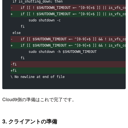
if is_shutting_down; then
-
    if [[ ! $SHUTDOWN_TIMEOUT =~ ^[0-9]+$ ]] || is_vfs_co
+
    if [[ ! $SHUTDOWN_TIMEOUT =~ ^[0-9]+$ ]] || is_vfs_co
        sudo shutdown -c
    fi
else
-
    if [[ $SHUTDOWN_TIMEOUT =~ ^[0-9]+$ ]] && ! is_vfs_co
+
    if [[ $SHUTDOWN_TIMEOUT =~ ^[0-9]+$ ]] && ! is_vfs_co
        sudo shutdown -h $SHUTDOWN_TIMEOUT
    fi
-
fi
+
fi
\ No newline at end of file
Cloud9側の準備はこれで完了です。
3. クライアントの準備