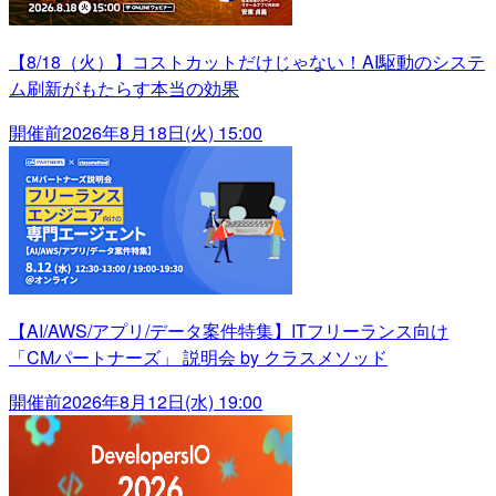
【8/18（火）】コストカットだけじゃない！AI駆動のシステ
ム刷新がもたらす本当の効果
開催前
2026年8月18日(火) 15:00
【AI/AWS/アプリ/データ案件特集】ITフリーランス向け
「CMパートナーズ」 説明会 by クラスメソッド
開催前
2026年8月12日(水) 19:00