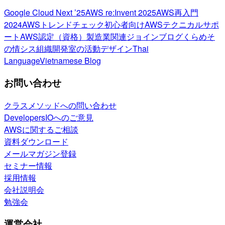
Google Cloud Next ’25
AWS re:Invent 2025
AWS再入門
2024
AWSトレンドチェック
初心者向け
AWSテクニカルサポ
ート
AWS認定（資格）
製造業関連
ジョインブログ
くらめそ
の情シス
組織開発室の活動
デザイン
Thai
Language
Vietnamese Blog
お問い合わせ
クラスメソッドへの問い合わせ
DevelopersIOへのご意見
AWSに関するご相談
資料ダウンロード
メールマガジン登録
セミナー情報
採用情報
会社説明会
勉強会
運営会社