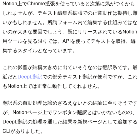
Notion上でChrome拡張を使っていると次第に気がつくかも
しれませんが、テキスト編集系拡張での正常動作は期待し難
いかもしれません。所謂フォーム内で編集する仕組みではな
いのが大きな要因でしょう。既にリリースされているNotion
用ツールを見る限りでは、APIを使ってテキストを取得、編
集するスタイルとなっています。
これの影響が結構大きめに出ていそうなのは翻訳系です。最
近だと
DeepL翻訳
での部分テキスト翻訳が便利ですが、これ
もNotion上では正常に動作してくれません。
翻訳系の自動処理は諦めざるえないとの結論に至りそうです
が、Notionページ上でワンボタン翻訳とはいかないものの、
DeepL翻訳の処理を通した結果を新規ページとして追加する
CLIがありました。