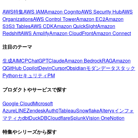
AWS特集
AWS IAM
Amazon Cognito
AWS Security Hub
AWS
Organizations
AWS Control Tower
Amazon EC2
Amazon
S3
S3 Tables
AWS CDK
Amazon QuickSight
Amazon
Redshift
AWS Amplify
Amazon CloudFront
Amazon Connect
注目のテーマ
生成AI
MCP
ChatGPT
Claude
Amazon Bedrock
RAG
Amazon
Q
GitHub Copilot
Devin
Cursor
Obsidian
モダンデータスタック
Python
セキュリティ
PM
プロダクトやサービスで探す
Google Cloud
Microsoft
Azure
LINE
Zendesk
Auth0
Tableau
Snowflake
Alteryx
インフォ
マティカ
dbt
DuckDB
Cloudflare
Splunk
Vision One
Notion
特集やシリーズから探す