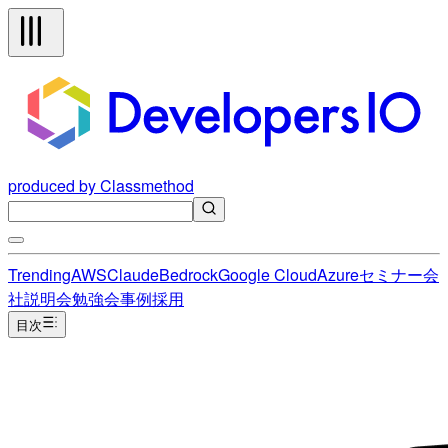
produced by Classmethod
Trending
AWS
Claude
Bedrock
Google Cloud
Azure
セミナー
会
社説明会
勉強会
事例
採用
目次