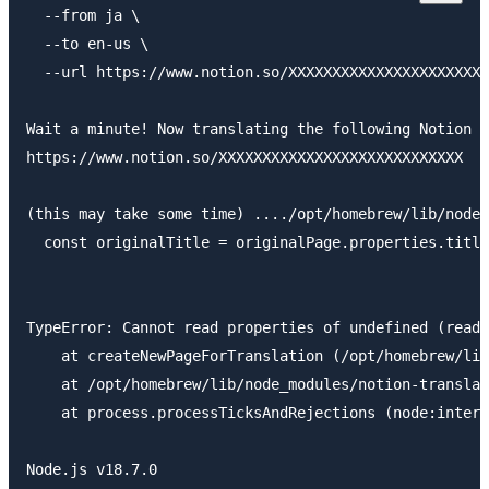
  --from ja \

  --to en-us \

  --url https://www.notion.so/XXXXXXXXXXXXXXXXXXXXXXX
Wait a minute! Now translating the following Notion p
https://www.notion.so/XXXXXXXXXXXXXXXXXXXXXXXXXXXX

(this may take some time) ..../opt/homebrew/lib/node_
  const originalTitle = originalPage.properties.title
                                                     
TypeError: Cannot read properties of undefined (readi
    at createNewPageForTranslation (/opt/homebrew/lib
    at /opt/homebrew/lib/node_modules/notion-translat
    at process.processTicksAndRejections (node:intern