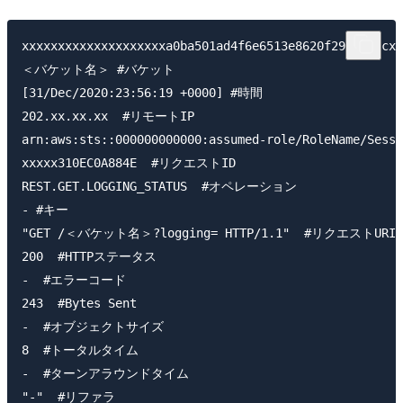
xxxxxxxxxxxxxxxxxxxxa0ba501ad4f6e6513e8620f29b3f25
＜バケット名＞ #バケット

[31/Dec/2020:23:56:19 +0000] #時間

202.xx.xx.xx  #リモートIP

arn:aws:sts::000000000000:assumed-role/RoleName/Se
xxxxx310EC0A884E  #リクエストID

REST.GET.LOGGING_STATUS  #オペレーション

- #キー

"GET /＜バケット名＞?logging= HTTP/1.1"  #リクエストURI

200  #HTTPステータス

-  #エラーコード

243  #Bytes Sent

-  #オブジェクトサイズ

8  #トータルタイム

-  #ターンアラウンドタイム

"-"  #リファラ
