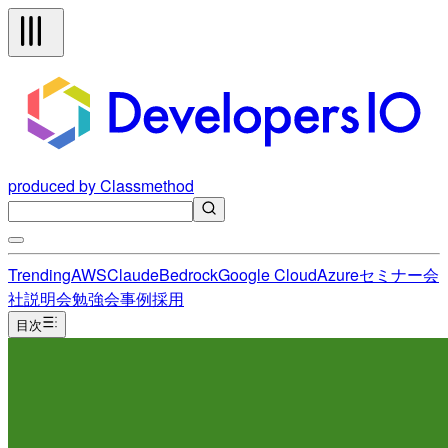
produced by Classmethod
Trending
AWS
Claude
Bedrock
Google Cloud
Azure
セミナー
会
社説明会
勉強会
事例
採用
目次