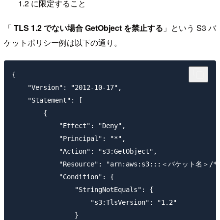
1.2 に限定すること
「
TLS 1.2 でない場合 GetObject を禁止する
」という S3 バ
ケットポリシー例は以下の通り。
{

    "Version": "2012-10-17",

    "Statement": [

        {

            "Effect": "Deny",

            "Principal": "*",

            "Action": "s3:GetObject",

            "Resource": "arn:aws:s3:::＜バケット名＞/*"
            "Condition": {

                "StringNotEquals": {

                    "s3:TlsVersion": "1.2"

                }
