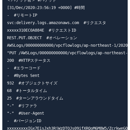
＜バケット名＞ #バケット

[31/Dec/2020:23:56:19 +0000] #時間

-  #リモートIP

svc:delivery.logs.amazonaws.com  #リクエスタ

xxxxx310EC0A884E  #リクエストID

REST.PUT.OBJECT  #オペレーション

AWSLogs/000000000000/vpcflowlogs/ap-northeast-1/2020
"PUT /AWSLogs/000000000000/vpcflowlogs/ap-northeast-
200  #HTTPステータス

-  #エラーコード

-  #Bytes Sent

932  #オブジェクトサイズ

68  #トータルタイム

25  #ターンアラウンドタイム

"-"  #リファラ

"-"  #User-Agent

-  #バージョンID

xxxxxxxxxIGx7EisJxh3RjWzDTOJs09ifXRQoM6M8W5/ZcrkweGQ