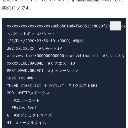
際のログです。
xxxxxxxxxxxxxxxxxxxxa0ba501ad4f6e6513e8620f29b3f25
＜バケット名＞ #バケット

[31/Dec/2020:23:56:19 +0000] #時間

202.xx.xx.xx  #リモートIP

arn:aws:iam::000000000000:user/chiba-cli  #リクエスタ

xxxxx310EC0A884E  #リクエストID

REST.HEAD.OBJECT  #オペレーション

test.txt #キー

"HEAD /test.txt HTTP/1.1"  #リクエストURI

200  #HTTPステータス

-  #エラーコード

- #Bytes Sent

6  #オブジェクトサイズ

41  #トータルタイム
