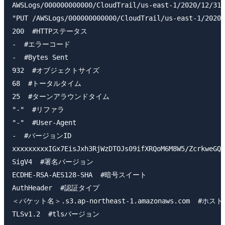
AWSLogs/000000000000/CloudTrail/us-east-1/2020/12/31
"PUT /AWSLogs/000000000000/CloudTrail/us-east-1/2020
200  #HTTPステータス

-  #エラーコード

-  #Bytes Sent

932  #オブジェクトサイズ

68  #トータルタイム

25  #ターンアラウンドタイム

"-"  #リファラ

"-"  #User-Agent

-  #バージョンID

xxxxxxxxxIGx7EisJxh3RjWzDTOJs09ifXRQoM6M8W5/ZcrkweGQ
SigV4  #署名バージョン

ECDHE-RSA-AES128-SHA  #暗号スイート

AuthHeader  #認証タイプ

＜バケット名＞.s3.ap-northeast-1.amazonaws.com  #ホス