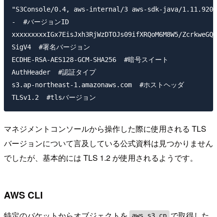
"S3Console/0.4, aws-internal/3 aws-sdk-java/1.11.920 
-  #バージョンID

xxxxxxxxxIGx7EisJxh3RjWzDTOJs09ifXRQoM6M8W5/ZcrkweGQ
SigV4  #署名バージョン

ECDHE-RSA-AES128-GCM-SHA256  #暗号スイート

AuthHeader  #認証タイプ

s3.ap-northeast-1.amazonaws.com  #ホストヘッダ

マネジメントコンソールから操作した際に使用される TLS
バージョンについて言及している公式資料は見つかりません
でしたが、基本的には TLS 1.2 が使用されるようです。
AWS CLI
特定のバケットからオブジェクトを
で取得した
aws s3 cp