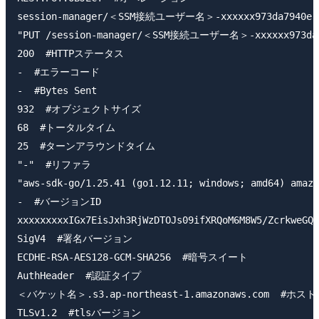
session-manager/＜SSM接続ユーザー名＞-xxxxxx973da7940e.
"PUT /session-manager/＜SSM接続ユーザー名＞-xxxxxx973da7
200  #HTTPステータス

-  #エラーコード

-  #Bytes Sent

932  #オブジェクトサイズ

68  #トータルタイム

25  #ターンアラウンドタイム

"-"  #リファラ

"aws-sdk-go/1.25.41 (go1.12.11; windows; amd64) amazo
-  #バージョンID

xxxxxxxxxIGx7EisJxh3RjWzDTOJs09ifXRQoM6M8W5/ZcrkweGQ
SigV4  #署名バージョン

ECDHE-RSA-AES128-GCM-SHA256  #暗号スイート

AuthHeader  #認証タイプ

＜バケット名＞.s3.ap-northeast-1.amazonaws.com  #ホス