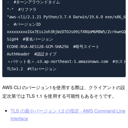
-  #ターンアラウンドタイム

"-"  #リファラ

"aws-cli/2.1.21 Python/3.7.4 Darwin/19.6.0 exe/x86_64
-  #バージョンID

xxxxxxxxxIGx7EisJxh3RjWzDTOJs09ifXRQoM6M8W5/ZcrkweGQ
SigV4  #署名バージョン

ECDHE-RSA-AES128-GCM-SHA256  #暗号スイート

AuthHeader  #認証タイプ

＜バケット名＞.s3.ap-northeast-1.amazonaws.com  #ホス
AWS CLI のバージョン1を使用する際は、クライアントの設
定次第では TLS 1.1 を使用する可能性もあるそうです。
TLS の最小バージョン 1.2 の指定 - AWS Command Line
Interface