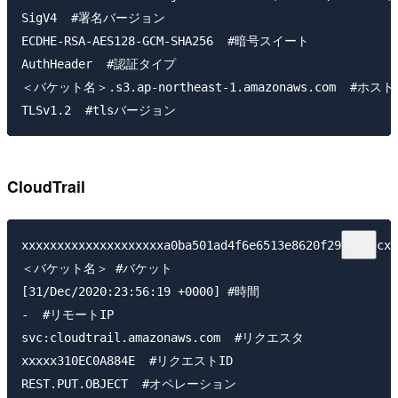
SigV4  #署名バージョン

ECDHE-RSA-AES128-GCM-SHA256  #暗号スイート

AuthHeader  #認証タイプ

＜バケット名＞.s3.ap-northeast-1.amazonaws.com  #ホス
CloudTrail
xxxxxxxxxxxxxxxxxxxxa0ba501ad4f6e6513e8620f29b3f25
＜バケット名＞ #バケット

[31/Dec/2020:23:56:19 +0000] #時間

-  #リモートIP

svc:cloudtrail.amazonaws.com  #リクエスタ

xxxxx310EC0A884E  #リクエストID

REST.PUT.OBJECT  #オペレーション
