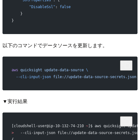
    "SslProperties"
: {
        "DisableSsl"
: 
false
    }
}
以下のコマンドでデータソースを更新します。
aws
 quicksight
 update-data-source
 \
  --cli-input-json
 file://update-data-source-secrets.json
▼実行結果
[cloudshell-user@ip-10-132-74-210 
~
]$ aws quicksight updat
>
   --cli-input-json file://update-data-source-secrets.jso
{