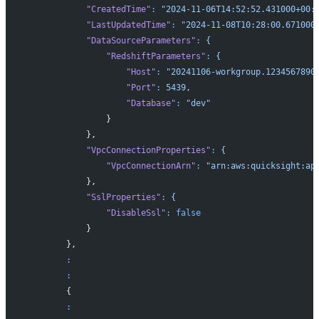
            "CreatedTime"
:
 "2024-11-06T14:52:52.431000+00:
            "LastUpdatedTime"
:
 "2024-11-08T10:28:00.671000
            "DataSourceParameters"
:
 {
                "RedshiftParameters"
:
 {
                    "Host"
:
 "20241106-workgroup.1234567890
                    "Port"
:
 5439,
                    "Database"
:
 "dev"
                }
            },
            "VpcConnectionProperties"
:
 {
                "VpcConnectionArn"
:
 "arn:aws:quicksight:ap
            },
            "SslProperties"
:
 {
                "DisableSsl"
:
 false
            }
        },
        :
        :
        {
        :