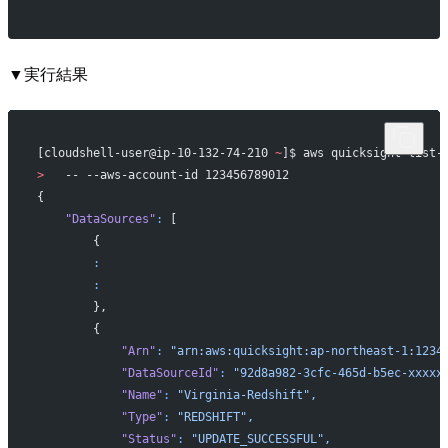
▼実行結果
[cloudshell-user@ip-10-132-74-210 
~
]$ aws quicksight list-
>
   -- --aws-account-id 123456789012
{
    "DataSources"
:
 [
        {
        :
        :
        },
        {
            "Arn"
:
 "arn:aws:quicksight:ap-northeast-1:1234
            "DataSourceId"
:
 "92d8a982-3cfc-465d-b5ec-xxxxx
            "Name"
:
 "Virginia-Redshift",
            "Type"
:
 "REDSHIFT",
            "Status"
:
 "UPDATE_SUCCESSFUL",