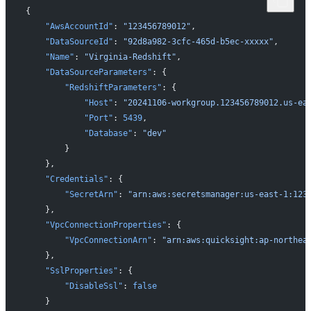
{
    "AwsAccountId"
: 
"123456789012"
,
    "DataSourceId"
: 
"92d8a982-3cfc-465d-b5ec-xxxxx"
,
    "Name"
: 
"Virginia-Redshift"
,
    "DataSourceParameters"
: {
        "RedshiftParameters"
: {
            "Host"
: 
"20241106-workgroup.123456789012.us-ea
            "Port"
: 
5439
,
            "Database"
: 
"dev"
        }
    },
    "Credentials"
: {
        "SecretArn"
: 
"arn:aws:secretsmanager:us-east-1:123
    },
    "VpcConnectionProperties"
: {
        "VpcConnectionArn"
: 
"arn:aws:quicksight:ap-northea
    },
    "SslProperties"
: {
        "DisableSsl"
: 
false
    }