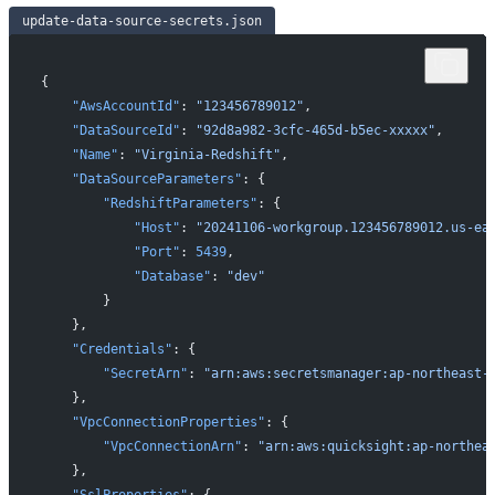
update-data-source-secrets.json
{
    "AwsAccountId"
: 
"123456789012"
,
    "DataSourceId"
: 
"92d8a982-3cfc-465d-b5ec-xxxxx"
,
    "Name"
: 
"Virginia-Redshift"
,
    "DataSourceParameters"
: {
        "RedshiftParameters"
: {
            "Host"
: 
"20241106-workgroup.123456789012.us-ea
            "Port"
: 
5439
,
            "Database"
: 
"dev"
        }
    },
    "Credentials"
: {
        "SecretArn"
: 
"arn:aws:secretsmanager:ap-northeast-
    },
    "VpcConnectionProperties"
: {
        "VpcConnectionArn"
: 
"arn:aws:quicksight:ap-northea
    },