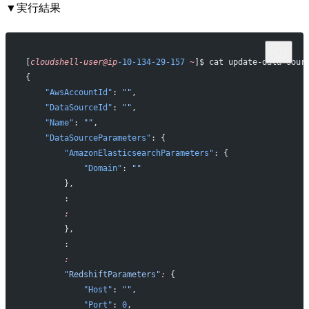
▼実行結果
[
cloudshell-user@ip
-10-134-29-157
 ~
]$ cat update-data-sour
{
    "AwsAccountId"
: 
""
,
    "DataSourceId"
: 
""
,
    "Name"
: 
""
,
    "DataSourceParameters"
: {
        "AmazonElasticsearchParameters"
: {
            "Domain"
: 
""
        },
        :
        :
        },
        :
        :
        "RedshiftParameters"
:
 {
            "Host"
: 
""
,
            "Port"
: 
0
,