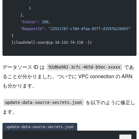
        :
        }
    ],
    "Status"
:
 200,
    "RequestId"
:
 "22551787-c78d-4faa-85f7-d3597b22605f"
}
[cloudshell-user@ip-10-132-74-210 
~
]
$
データソース ID は
であ
92d8a982-3cfc-465d-b5ec-xxxxx
ることが分かりました。ついでに VPC connection の ARN
も分かります。
を以下のように修正し
update-data-source-secrets.json
ます。
update-data-source-secrets.json