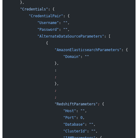
    },
    "Credentials"
: {
        "CredentialPair"
: {
            "Username"
: 
""
,
            "Password"
: 
""
,
            "AlternateDataSourceParameters"
: [
                {
                    "AmazonElasticsearchParameters"
: {
                        "Domain"
: 
""
                    },
                    :
                    :
                    },
                    :
                    :
                    "RedshiftParameters"
:
 {
                        "Host"
: 
""
,
                        "Port"
: 
0
,
                        "Database"
: 
""
,
                        "ClusterId"
: 
""
,
                        "IAMParameters"
: {