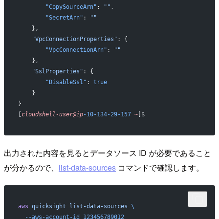
        "CopySourceArn"
: 
""
,
        "SecretArn"
: 
""
    },
    "VpcConnectionProperties"
: {
        "VpcConnectionArn"
: 
""
    },
    "SslProperties"
: {
        "DisableSsl"
: 
true
    }
}
[
cloudshell-user@ip
-10-134-29-157
 ~
]$ 
出力された内容を見るとデータソース ID が必要であること
が分かるので、
list-data-sources
コマンドで確認します。
aws
 quicksight
 list-data-sources
 \
  --aws-account-id
 123456789012