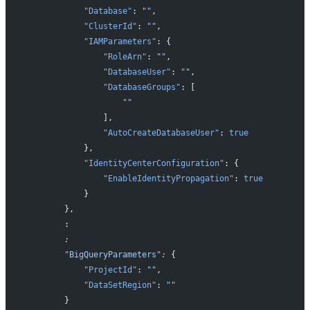
            "Database"
: 
""
,
            "ClusterId"
: 
""
,
            "IAMParameters"
: {
                "RoleArn"
: 
""
,
                "DatabaseUser"
: 
""
,
                "DatabaseGroups"
: [
                    ""
                ],
                "AutoCreateDatabaseUser"
: 
true
            },
            "IdentityCenterConfiguration"
: {
                "EnableIdentityPropagation"
: 
true
            }
        },
        :
        :
        "BigQueryParameters"
:
 {
            "ProjectId"
: 
""
,
            "DataSetRegion"
: 
""
        }