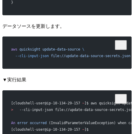
}
データソースを更新します。
aws
 quicksight
 update-data-source
 \
  --cli-input-json
 file://update-data-source-secrets.json
▼実行結果
[cloudshell-user@ip-10-134-29-157 
~
]$ aws quicksight updat
>
   --cli-input-json file://update-data-source-secrets.jso
An
 error
 occurred
 (InvalidParameterValueException) when ca
[cloudshell-user@ip-10-134-29-157 
~
]$ 