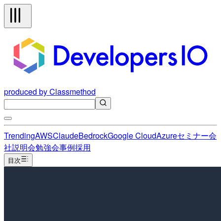
produced by Classmethod
Trending
AWS
Claude
Bedrock
Google Cloud
Azure
セミナー
会
社説明会
勉強会
事例
採用
目次