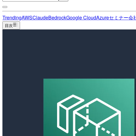
Trending
AWS
Claude
Bedrock
Google Cloud
Azure
セミナー
会
目次