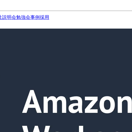
社説明会
勉強会
事例
採用