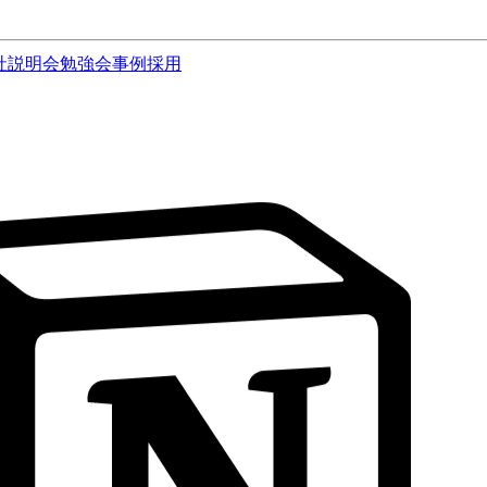
社説明会
勉強会
事例
採用