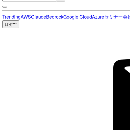
Trending
AWS
Claude
Bedrock
Google Cloud
Azure
セミナー
会
目次