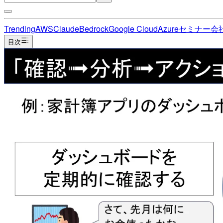
Trending
AWS
Claude
Bedrock
Google Cloud
Azure
セミナー
会
目次