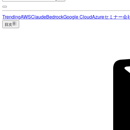
Trending
AWS
Claude
Bedrock
Google Cloud
Azure
セミナー
会
目次