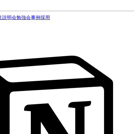
社説明会
勉強会
事例
採用