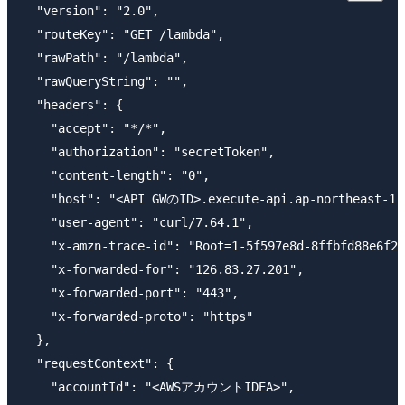
  "version": "2.0",

  "routeKey": "GET /lambda",

  "rawPath": "/lambda",

  "rawQueryString": "",

  "headers": {

    "accept": "*/*",

    "authorization": "secretToken",

    "content-length": "0",

    "host": "<API GWのID>.execute-api.ap-northeast-1.a
    "user-agent": "curl/7.64.1",

    "x-amzn-trace-id": "Root=1-5f597e8d-8ffbfd88e6f2d
    "x-forwarded-for": "126.83.27.201",

    "x-forwarded-port": "443",

    "x-forwarded-proto": "https"

  },

  "requestContext": {

    "accountId": "<AWSアカウントIDEA>",
