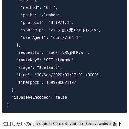
      "method": "GET",

      "path": "/lambda",

      "protocol": "HTTP/1.1",

      "sourceIp": "<アクセス元IPアドレス>",

      "userAgent": "curl/7.64.1"

    },

    "requestId": "SoC2EivRNjMEPyw=",

    "routeKey": "GET /lambda",

    "stage": "$default",

    "time": "10/Sep/2020:01:17:01 +0000",

    "timeEpoch": 1599700621197

  },

  "isBase64Encoded": false

注目したいのは
配下
requestContext.authorizer.lambda