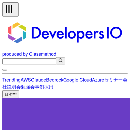
produced by Classmethod
Trending
AWS
Claude
Bedrock
Google Cloud
Azure
セミナー
会
社説明会
勉強会
事例
採用
目次