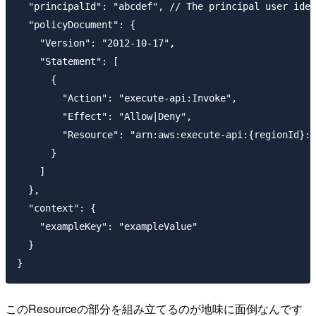
  "principalId": "abcdef", // The principal user iden
  "policyDocument": {

    "Version": "2012-10-17",

    "Statement": [

      {

        "Action": "execute-api:Invoke",

        "Effect": "Allow|Deny",

        "Resource": "arn:aws:execute-api:{regionId}:{
      }

    ]

  },

  "context": {

    "exampleKey": "exampleValue"

  }

このResourceの部分を組み立てるのが地味に面倒なんです