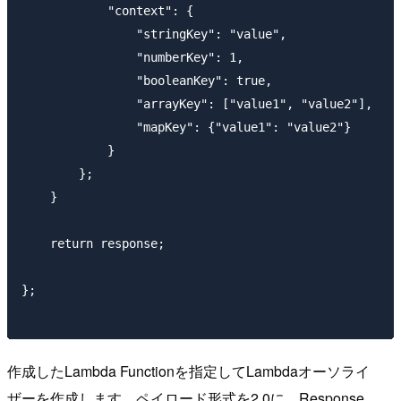
            "context": {

                "stringKey": "value",

                "numberKey": 1,

                "booleanKey": true,

                "arrayKey": ["value1", "value2"],

                "mapKey": {"value1": "value2"}

            }

        };

    }

    return response;

};

作成したLambda Functionを指定してLambdaオーソライ
ザーを作成します。ペイロード形式を2.0に、Response