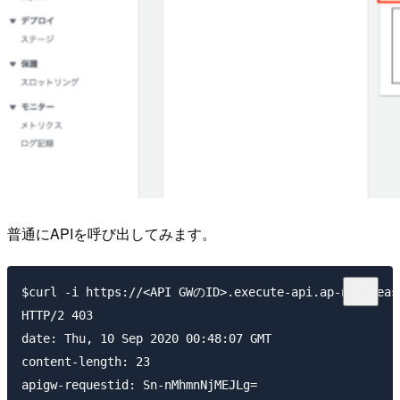
普通にAPIを呼び出してみます。
$curl -i https://<API GWのID>.execute-api.ap-northeast
HTTP/2 403

date: Thu, 10 Sep 2020 00:48:07 GMT

content-length: 23

apigw-requestid: Sn-nMhmnNjMEJLg=
