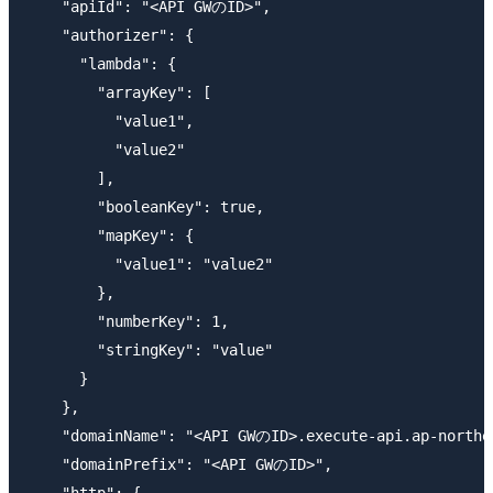
    "apiId": "<API GWのID>",

    "authorizer": {

      "lambda": {

        "arrayKey": [

          "value1",

          "value2"

        ],

        "booleanKey": true,

        "mapKey": {

          "value1": "value2"

        },

        "numberKey": 1,

        "stringKey": "value"

      }

    },

    "domainName": "<API GWのID>.execute-api.ap-northea
    "domainPrefix": "<API GWのID>",

    "http": {
