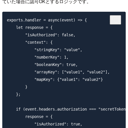
ていた場合に認可OKとするロジックです。
exports.handler = async(event) => {

    let response = {

        "isAuthorized": false,

        "context": {

            "stringKey": "value",

            "numberKey": 1,

            "booleanKey": true,

            "arrayKey": ["value1", "value2"],

            "mapKey": {"value1": "value2"}

        }

    };

    if (event.headers.authorization === "secretToken"
        response = {

            "isAuthorized": true,
