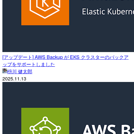
[アップデート] AWS Backup が EKS クラスターのバックア
ップをサポートしました
枡川 健太郎
2025.11.13