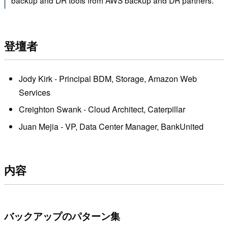
backup and DR tools from AWS backup and DR partners.
登壇者
Jody Kirk - Principal BDM
,
Storage
,
Amazon Web
Services
Creighton Swank - Cloud Architect
,
Caterpillar
Juan Mejia - VP
,
Data Center Manager
,
BankUnited
内容
バックアップのパターン集