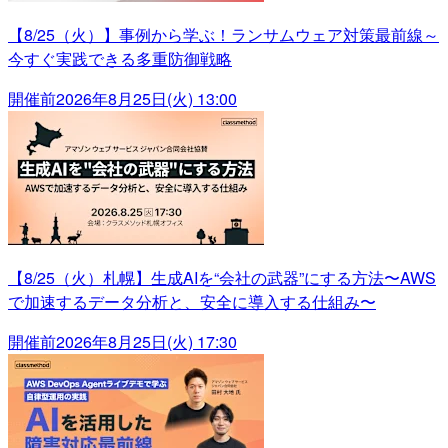
【8/25（火）】事例から学ぶ！ランサムウェア対策最前線～
今すぐ実践できる多重防御戦略
開催前
2026年8月25日(火) 13:00
【8/25（火）札幌】生成AIを“会社の武器”にする方法〜AWS
で加速するデータ分析と、安全に導入する仕組み〜
開催前
2026年8月25日(火) 17:30