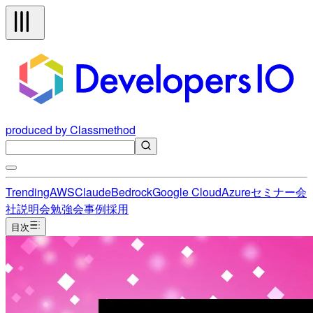
produced by Classmethod
Trending
AWS
Claude
Bedrock
Google Cloud
Azure
セミナー
会
社説明会
勉強会
事例
採用
目次