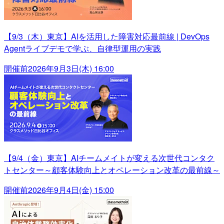
【9/3（木）東京】AIを活用した障害対応最前線 | DevOps
Agentライブデモで学ぶ、自律型運用の実践
開催前
2026年9月3日(木) 16:00
【9/4（金）東京】AIチームメイトが変える次世代コンタク
トセンター～顧客体験向上とオペレーション改革の最前線～
開催前
2026年9月4日(金) 15:00