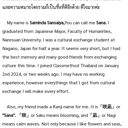
และความหมายโดยรวมก็เป็นชื่อที่ดีอีกด้วย ดีใจมากค่ะ
My name is
Saminda Sansaiya,
You can call me
Sana.
I
graduated from Japanese Major, Faculty of Humanities,
Naresuan University. I was a cultural exchange student at
Nagano, Japan for half a year. It seems very short, but I had
the best memory and many good friends from exchanging
culture this time. I joined Classmethod Thailand on January
2nd 2024, or two weeks ago. I may have no working
experience, however everythings that I got from cultural
exchange I will make every effort.
Also, my friend made a Kanji name for me. It is
「咲凪」
or
"Sana".
「咲」
or Saku means blooming, and
「凪」
or Nagi
means calm waves. Not only because I like flowers and seas,