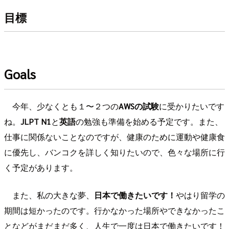
目標
Goals
今年、少なくとも１〜２つの
AWSの試験
に受かりたいです
ね。
JLPT N1
と
英語
の勉強も準備を始める予定です。また、
仕事に関係ないことなのですが、健康のために運動や健康食
に優先し、バンコクを詳しく知りたいので、色々な場所に行
く予定があります。
また、私の大きな夢、
日本で働きたいです！
やはり留学の
期間は短かったのです。行かなかった場所やできなかったこ
となどがまだまだ多く、人生で一度は日本で働きたいです！