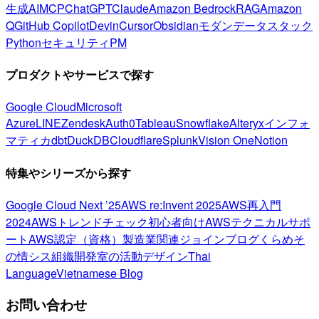
生成AI
MCP
ChatGPT
Claude
Amazon Bedrock
RAG
Amazon
Q
GitHub Copilot
Devin
Cursor
Obsidian
モダンデータスタック
Python
セキュリティ
PM
プロダクトやサービスで探す
Google Cloud
Microsoft
Azure
LINE
Zendesk
Auth0
Tableau
Snowflake
Alteryx
インフォ
マティカ
dbt
DuckDB
Cloudflare
Splunk
Vision One
Notion
特集やシリーズから探す
Google Cloud Next ’25
AWS re:Invent 2025
AWS再入門
2024
AWSトレンドチェック
初心者向け
AWSテクニカルサポ
ート
AWS認定（資格）
製造業関連
ジョインブログ
くらめそ
の情シス
組織開発室の活動
デザイン
Thai
Language
Vietnamese Blog
お問い合わせ