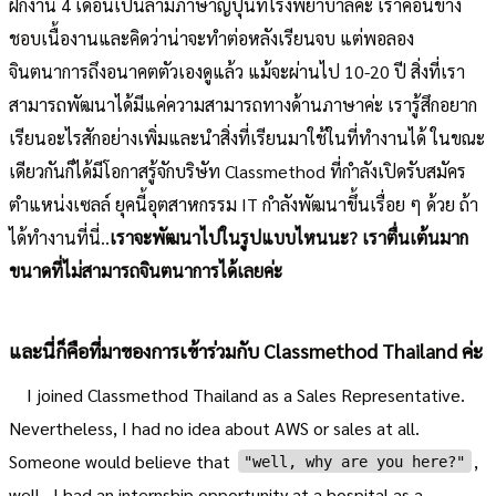
ฝึกงาน 4 เดือนเป็นล่ามภาษาญี่ปุ่นที่โรงพยาบาลค่ะ เราค่อนข้าง
ชอบเนื้องานและคิดว่าน่าจะทำต่อหลังเรียนจบ แต่พอลอง
จินตนาการถึงอนาคตตัวเองดูแล้ว แม้จะผ่านไป 10-20 ปี สิ่งที่เรา
สามารถพัฒนาได้มีแค่ความสามารถทางด้านภาษาค่ะ เรารู้สึกอยาก
เรียนอะไรสักอย่างเพิ่มและนำสิ่งที่เรียนมาใช้ในที่ทำงานได้ ในขณะ
เดียวกันก็ได้มีโอกาสรู้จักบริษัท Classmethod ที่กำลังเปิดรับสมัคร
ตำแหน่งเซลล์ ยุคนี้อุตสาหกรรม IT กำลังพัฒนาขึ้นเรื่อย ๆ ด้วย ถ้า
ได้ทำงานที่นี่..
เราจะพัฒนาไปในรูปแบบไหนนะ? เราตื่นเต้นมาก
ขนาดที่ไม่สามารถจินตนาการได้เลยค่ะ
และนี่ก็คือที่มาของการเข้าร่วมกับ Classmethod Thailand ค่ะ
I joined Classmethod Thailand as a Sales Representative.
Nevertheless, I had no idea about AWS or sales at all.
Someone would believe that
,
"well, why are you here?"
well.. I had an internship opportunity at a hospital as a