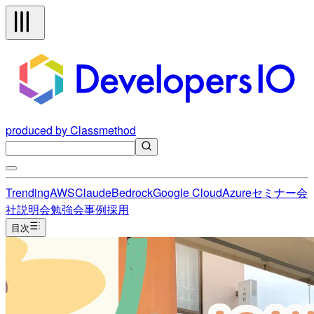
produced by Classmethod
Trending
AWS
Claude
Bedrock
Google Cloud
Azure
セミナー
会
社説明会
勉強会
事例
採用
目次