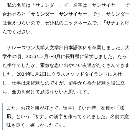
私の名前は「サミンダー」で、名字は「サンサイヤー」で
合わせると
「サミンダー サンサイヤー」
です。サミンダー
は覚えづらいので、ぜひ私のニックネームで、
「サナ」
と呼
んでください。
ナレースワン大学人文学部日本語学科を卒業しました。大
学生の頃、2023年3月〜8月に長野県に留学しました。たっ
た半年でしたが、素敵な思い出やいい友達がたくさんできま
した。2024年1月2日にクラスメソッドタイランドに入社
し、仕事は未経験なのですが、留学から得た経験を役に立
ち、全力を傾けて頑張りたいと思います。
また、お花と海が好きで、留学していた時、友達が
「咲
凪」
という
「サナ」
の漢字を作ってくれました。名前の意
味も良く、嬉しかったです。