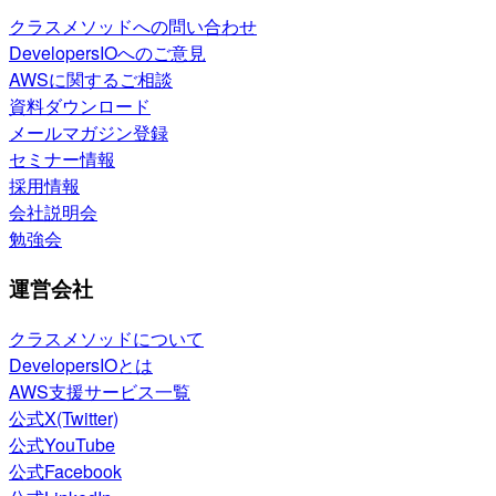
クラスメソッドへの問い合わせ
DevelopersIOへのご意見
AWSに関するご相談
資料ダウンロード
メールマガジン登録
セミナー情報
採用情報
会社説明会
勉強会
運営会社
クラスメソッドについて
DevelopersIOとは
AWS支援サービス一覧
公式X(Twitter)
公式YouTube
公式Facebook