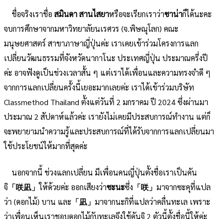
ชื่อจริงเราชื่อ
สมินดา สานไสยา
หรือจะเรียกเราว่า
ซาน่า
ก็ได้นะคะ
จบการศึกษาจากมหาวิทยาลัยนเรศวร (จ.พิษณุโลก) คณะ
มนุษยศาสตร์ สาขาภาษาญี่ปุ่นค่ะ เราเคยเข้าร่วมโครงการแลก
เปลี่ยนวัฒนธรรมที่จังหวัดนากาโนะ ประเทศญี่ปุ่น ประมาณครึ่งปี
ค่ะ อาจฟังดูเป็นช่วงเวลาสั้น ๆ แต่เราได้เพื่อนและความทรงจำดี ๆ
จากการแลกเปลี่ยนครั้งนี้เยอะมากเลยค่ะ เราได้เข้าร่วมบริษัท
Classmethod Thailand ตั้งแต่วันที่ 2 มกราคม ปี 2024 ซึ่งผ่านมา
ประมาณ 2 สัปดาห์แล้วค่ะ เรายังไม่เคยมีประสบการณ์ทำงาน แต่ก็
จะพยายามนำความรู้และประสบการณ์ที่ได้รับจากการแลกเปลี่ยนมา
ใช้ประโยชน์ให้มากที่สุดค่ะ
นอกจากนี้ ช่วงแลกเปลี่ยน มีเพื่อนคนญี่ปุ่นตั้งชื่อเราเป็นคัน
จิ
「咲凪」
ให้ด้วยค่ะ ออกเสียงว่า
ซะนะ
ซึ่ง
「咲」
มาจากซะคุที่แปล
ว่า (ดอกไม้) บาน และ
「凪」
มาจากนะกิที่แปลว่าคลื่นทะเล เพราะ
ว่าเพื่อนเห็นเราชอบดอกไม้กับทะเลจึงใช้คันจิ 2 ตัวนี้ตั้งชื่อนี้ให้ค่ะ