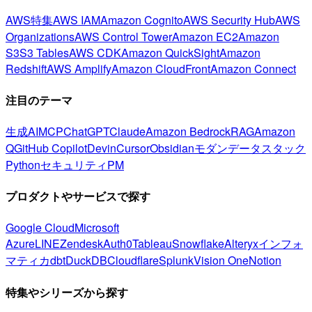
AWS特集
AWS IAM
Amazon Cognito
AWS Security Hub
AWS
Organizations
AWS Control Tower
Amazon EC2
Amazon
S3
S3 Tables
AWS CDK
Amazon QuickSight
Amazon
Redshift
AWS Amplify
Amazon CloudFront
Amazon Connect
注目のテーマ
生成AI
MCP
ChatGPT
Claude
Amazon Bedrock
RAG
Amazon
Q
GitHub Copilot
Devin
Cursor
Obsidian
モダンデータスタック
Python
セキュリティ
PM
プロダクトやサービスで探す
Google Cloud
Microsoft
Azure
LINE
Zendesk
Auth0
Tableau
Snowflake
Alteryx
インフォ
マティカ
dbt
DuckDB
Cloudflare
Splunk
Vision One
Notion
特集やシリーズから探す