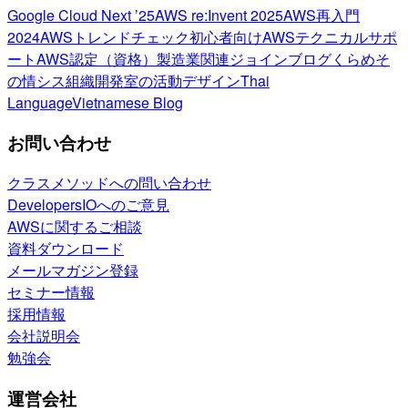
Google Cloud Next ’25
AWS re:Invent 2025
AWS再入門
2024
AWSトレンドチェック
初心者向け
AWSテクニカルサポ
ート
AWS認定（資格）
製造業関連
ジョインブログ
くらめそ
の情シス
組織開発室の活動
デザイン
Thai
Language
Vietnamese Blog
お問い合わせ
クラスメソッドへの問い合わせ
DevelopersIOへのご意見
AWSに関するご相談
資料ダウンロード
メールマガジン登録
セミナー情報
採用情報
会社説明会
勉強会
運営会社