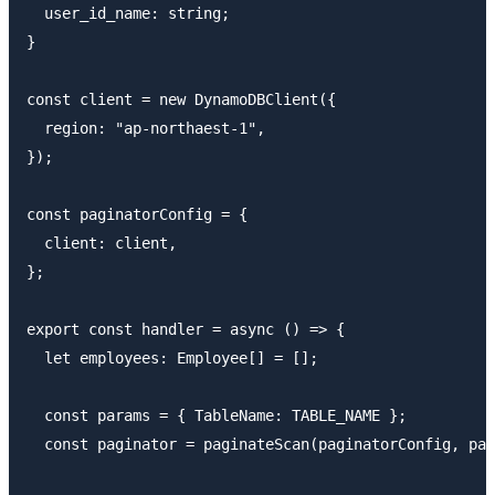
  user_id_name: string;

}

const client = new DynamoDBClient({

  region: "ap-northaest-1",

});

const paginatorConfig = {

  client: client,

};

export const handler = async () => {

  let employees: Employee[] = [];

  const params = { TableName: TABLE_NAME };

  const paginator = paginateScan(paginatorConfig, par