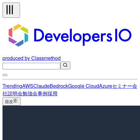
produced by Classmethod
Trending
AWS
Claude
Bedrock
Google Cloud
Azure
セミナー
会
社説明会
勉強会
事例
採用
目次