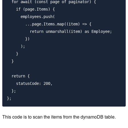
  for await (const page of paginator) {

    if (page.Items) {

      employees.push(

        ...page.Items.map((item) => {

          return unmarshall(item) as Employee;

        })

      );

    }

  }

  return {

    statusCode: 200,

  };

This code is to scan the items from the dynamoDB table.