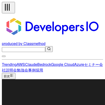
produced by Classmethod
Trending
AWS
Claude
Bedrock
Google Cloud
Azure
セミナー
会
社説明会
勉強会
事例
採用
目次