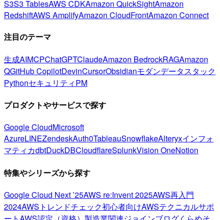
S3
S3 Tables
AWS CDK
Amazon QuickSight
Amazon
Redshift
AWS Amplify
Amazon CloudFront
Amazon Connect
注目のテーマ
生成AI
MCP
ChatGPT
Claude
Amazon Bedrock
RAG
Amazon
Q
GitHub Copilot
Devin
Cursor
Obsidian
モダンデータスタック
Python
セキュリティ
PM
プロダクトやサービスで探す
Google Cloud
Microsoft
Azure
LINE
Zendesk
Auth0
Tableau
Snowflake
Alteryx
インフォ
マティカ
dbt
DuckDB
Cloudflare
Splunk
Vision One
Notion
特集やシリーズから探す
Google Cloud Next ’25
AWS re:Invent 2025
AWS再入門
2024
AWSトレンドチェック
初心者向け
AWSテクニカルサポ
ート
AWS認定（資格）
製造業関連
ジョインブログ
くらめそ