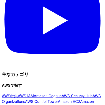
主なカテゴリ
AWSで探す
AWS特集
AWS IAM
Amazon Cognito
AWS Security Hub
AWS
Organizations
AWS Control Tower
Amazon EC2
Amazon