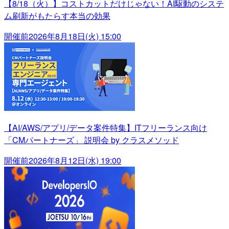
【8/18（火）】コストカットだけじゃない！AI駆動のシステ
ム刷新がもたらす本当の効果
開催前
2026年8月18日(火) 15:00
【AI/AWS/アプリ/データ案件特集】ITフリーランス向け
「CMパートナーズ」 説明会 by クラスメソッド
開催前
2026年8月12日(水) 19:00