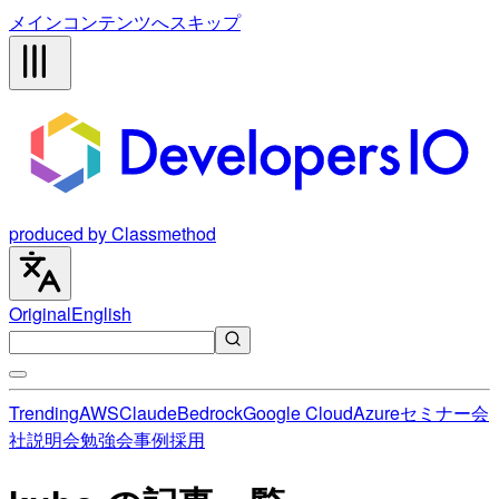
メインコンテンツへスキップ
produced by Classmethod
Original
English
Trending
AWS
Claude
Bedrock
Google Cloud
Azure
セミナー
会
社説明会
勉強会
事例
採用