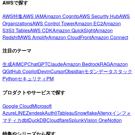
AWSで探す
AWS特集
AWS IAM
Amazon Cognito
AWS Security Hub
AWS
Organizations
AWS Control Tower
Amazon EC2
Amazon
S3
S3 Tables
AWS CDK
Amazon QuickSight
Amazon
Redshift
AWS Amplify
Amazon CloudFront
Amazon Connect
注目のテーマ
生成AI
MCP
ChatGPT
Claude
Amazon Bedrock
RAG
Amazon
Q
GitHub Copilot
Devin
Cursor
Obsidian
モダンデータスタック
Python
セキュリティ
PM
プロダクトやサービスで探す
Google Cloud
Microsoft
Azure
LINE
Zendesk
Auth0
Tableau
Snowflake
Alteryx
インフォ
マティカ
dbt
DuckDB
Cloudflare
Splunk
Vision One
Notion
特集やシリーズから探す