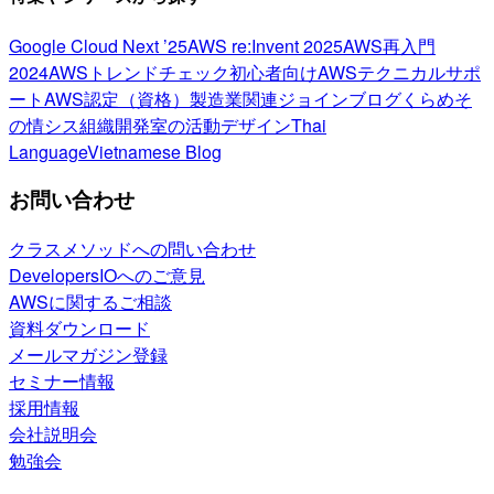
Google Cloud Next ’25
AWS re:Invent 2025
AWS再入門
2024
AWSトレンドチェック
初心者向け
AWSテクニカルサポ
ート
AWS認定（資格）
製造業関連
ジョインブログ
くらめそ
の情シス
組織開発室の活動
デザイン
Thai
Language
Vietnamese Blog
お問い合わせ
クラスメソッドへの問い合わせ
DevelopersIOへのご意見
AWSに関するご相談
資料ダウンロード
メールマガジン登録
セミナー情報
採用情報
会社説明会
勉強会