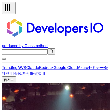
produced by Classmethod
Trending
AWS
Claude
Bedrock
Google Cloud
Azure
セミナー
会
社説明会
勉強会
事例
採用
目次