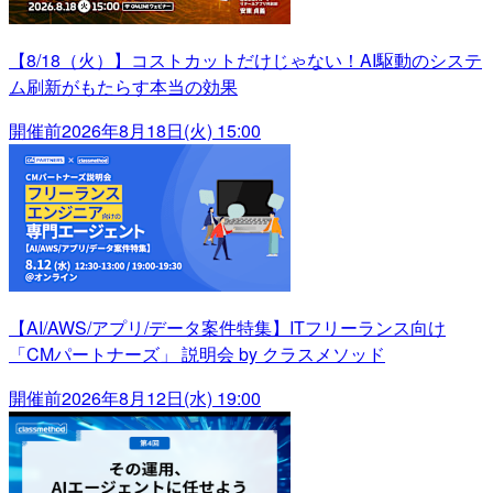
【8/18（火）】コストカットだけじゃない！AI駆動のシステ
ム刷新がもたらす本当の効果
開催前
2026年8月18日(火) 15:00
【AI/AWS/アプリ/データ案件特集】ITフリーランス向け
「CMパートナーズ」 説明会 by クラスメソッド
開催前
2026年8月12日(水) 19:00