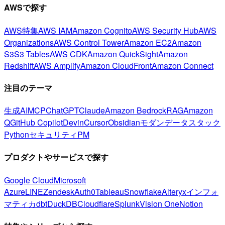
AWSで探す
AWS特集
AWS IAM
Amazon Cognito
AWS Security Hub
AWS
Organizations
AWS Control Tower
Amazon EC2
Amazon
S3
S3 Tables
AWS CDK
Amazon QuickSight
Amazon
Redshift
AWS Amplify
Amazon CloudFront
Amazon Connect
注目のテーマ
生成AI
MCP
ChatGPT
Claude
Amazon Bedrock
RAG
Amazon
Q
GitHub Copilot
Devin
Cursor
Obsidian
モダンデータスタック
Python
セキュリティ
PM
プロダクトやサービスで探す
Google Cloud
Microsoft
Azure
LINE
Zendesk
Auth0
Tableau
Snowflake
Alteryx
インフォ
マティカ
dbt
DuckDB
Cloudflare
Splunk
Vision One
Notion