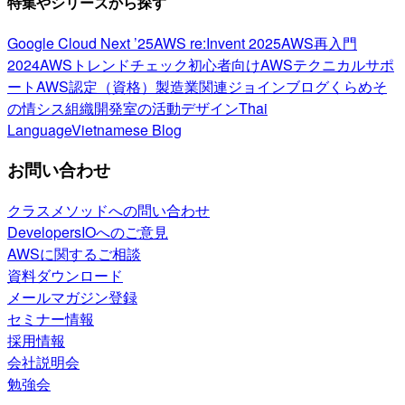
特集やシリーズから探す
Google Cloud Next ’25
AWS re:Invent 2025
AWS再入門
2024
AWSトレンドチェック
初心者向け
AWSテクニカルサポ
ート
AWS認定（資格）
製造業関連
ジョインブログ
くらめそ
の情シス
組織開発室の活動
デザイン
Thai
Language
Vietnamese Blog
お問い合わせ
クラスメソッドへの問い合わせ
DevelopersIOへのご意見
AWSに関するご相談
資料ダウンロード
メールマガジン登録
セミナー情報
採用情報
会社説明会
勉強会