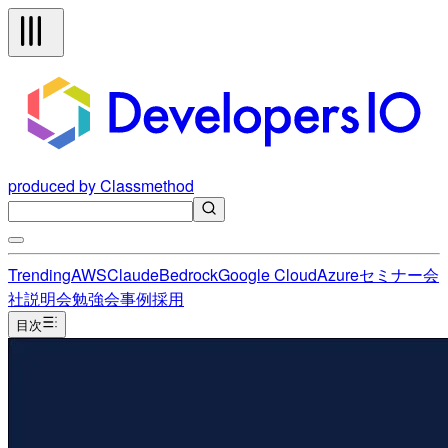
produced by Classmethod
Trending
AWS
Claude
Bedrock
Google Cloud
Azure
セミナー
会
社説明会
勉強会
事例
採用
目次