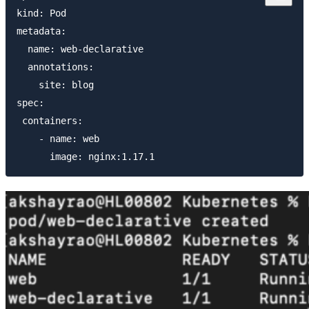
kind: Pod

metadata:

  name: web-declarative

  annotations:

    site: blog

spec:

 containers:

    - name: web
