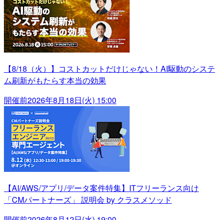
【8/18（火）】コストカットだけじゃない！AI駆動のシステ
ム刷新がもたらす本当の効果
開催前
2026年8月18日(火) 15:00
【AI/AWS/アプリ/データ案件特集】ITフリーランス向け
「CMパートナーズ」 説明会 by クラスメソッド
開催前
2026年8月12日(水) 19:00