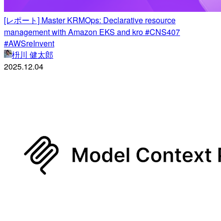
[レポート] Master KRMOps: Declarative resource
management with Amazon EKS and kro #CNS407
#AWSreInvent
枡川 健太郎
2025.12.04