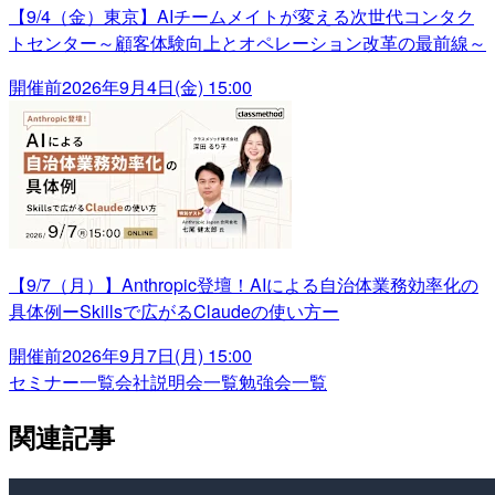
【9/4（金）東京】AIチームメイトが変える次世代コンタク
トセンター～顧客体験向上とオペレーション改革の最前線～
開催前
2026年9月4日(金) 15:00
【9/7（月）】Anthropic登壇！AIによる自治体業務効率化の
具体例ーSkillsで広がるClaudeの使い方ー
開催前
2026年9月7日(月) 15:00
セミナー一覧
会社説明会一覧
勉強会一覧
関連記事