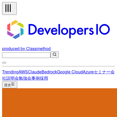
produced by Classmethod
Trending
AWS
Claude
Bedrock
Google Cloud
Azure
セミナー
会
社説明会
勉強会
事例
採用
目次