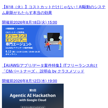
【8/18（火）】コストカットだけじゃない！AI駆動のシステ
ム刷新がもたらす本当の効果
開催前
2026年8月18日(火) 15:00
【AI/AWS/アプリ/データ案件特集】ITフリーランス向け
「CMパートナーズ」 説明会 by クラスメソッド
開催前
2026年8月12日(水) 19:00