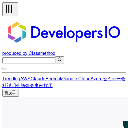
produced by Classmethod
Trending
AWS
Claude
Bedrock
Google Cloud
Azure
セミナー
会
社説明会
勉強会
事例
採用
目次