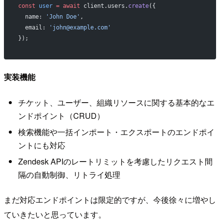
const
 user
 =
 await
 client.users.
create
({
  name: 
'John Doe'
,
  email: 
'john@example.com'
});
実装機能
チケット、ユーザー、組織リソースに関する基本的なエ
ンドポイント（CRUD）
検索機能や一括インポート・エクスポートのエンドポイ
ントにも対応
Zendesk APIのレートリミットを考慮したリクエスト間
隔の自動制御、リトライ処理
まだ対応エンドポイントは限定的ですが、今後徐々に増やし
ていきたいと思っています。