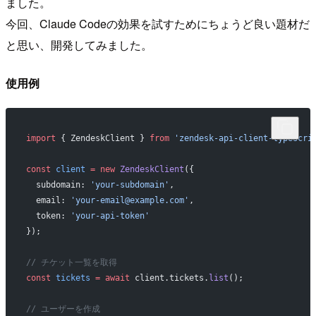
ました。
今回、Claude Codeの効果を試すためにちょうど良い題材だ
と思い、開発してみました。
使用例
import
 { ZendeskClient } 
from
 'zendesk-api-client-typescri
const
 client
 =
 new
 ZendeskClient
({
  subdomain: 
'your-subdomain'
,
  email: 
'your-email@example.com'
,
  token: 
'your-api-token'
});
// チケット一覧を取得
const
 tickets
 =
 await
 client.tickets.
list
();
// ユーザーを作成