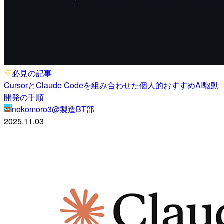
必見の記事
CursorとClaude Codeを組み合わせた個人的おすすめAI駆動
開発の手順
nokomoro3@製造BT部
2025.11.03