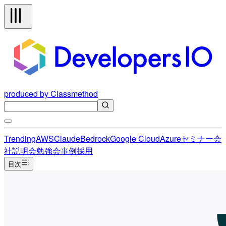
produced by Classmethod
Trending
AWS
Claude
Bedrock
Google Cloud
Azure
セミナー
会
社説明会
勉強会
事例
採用
目次